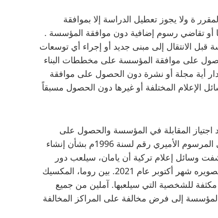
لمقرر ة ولا يجوز تعطيل الدراسة إلا بموافقة
ا أو تقاضي رسوم إضافية دون موافقة المؤسسة .
 قبل الانتقال إلى مبنى جديد أو إجراء أي توسعات
بالحصول على موافقة المؤسسة على مخططات البناء
صدار أية مجلة أو نشرة دون الحصول على موافقة
ئل الإعلام المختلفة أو غيرها دون الحصول مسبقاً
عد اجتياز المقابلة في المؤسسة والحصول على
الموافقة من الجهة المختصة. وبعد الاطلاع على المرسوم الأميري رقم لسنة 1996م بشأن إنشاء
كشفت وسائل إعلام تركية أن يامان، سيلعب دور
القرصان ساندوكان في المسلسل الذي سيبدأ تصويره شهر أكتوبر عام 2021. بين روما، المكسيك
 مكثفة للشخصية التي سيلعبها. آملين من جميع
طر المؤسسة إلى فرض مخالفة على المراكز المخالفة