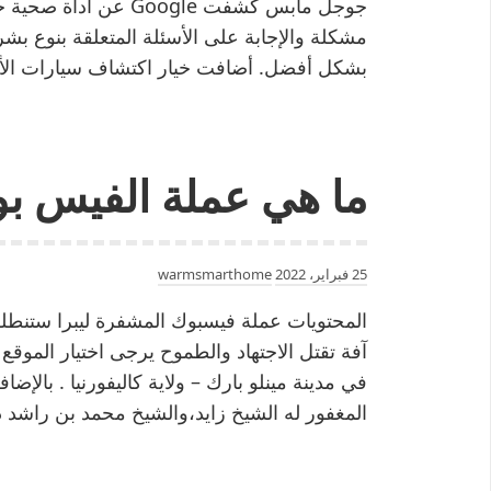
جوجل مابس كشفت Google
مشكلة والإجابة على الأسئلة المتعلقة بنوع بش
بشكل أفضل. أضافت خيار اكتشاف سيارات الأج
ما هي عملة الفيس ب
25 فبراير، 2022
warmsmarthome
المحتويات عملة فيسبوك المشفرة ليبرا ستنطلق ف
في مدينة مينلو بارك – ولاية كاليفورنيا . بالإض
المغفور له الشيخ زايد،والشيخ محمد بن راشد د