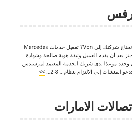
الفيس
يرفس
بوك
المحتويات مميزات خدمة التحكم عن بعد لماذا تحتاج شركتك إلى Vpn؟ تفعيل خدمات Mercedes
دس-بنز بعد أن يقدم العميل وثيقة هوية صالحة وشهادة
وحدد موعدًا لدى شريك الخدمة المعتمد لمرسيدس
ما
و المنشآت إلى الالتزام بنظام… 8-2…
>>
هو
جوجل
بلاي
الات الامارات
سيرفس