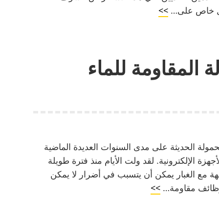
Honor
كل خاص على…
>>
90
Lite
5G:
ة المقاومة للماء
تفريغ
الكاميرا
التميز
والقيمة
مقابل
المال
حمولة الحديثة على مدى السنوات العديدة الماضية
ة الإلكترونية. لقد ولت الأيام منذ فترة طويلة
مع الغبار يمكن أن يتسبب في أضرار لا يمكن
مزايا
 لوظائف مقاومة…
>>
الأجهزة
المحمولة