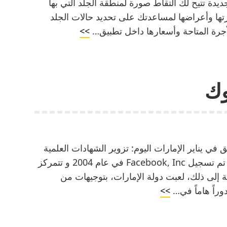
 عن أداة صحية جديدة تتيح لك التقاط صورة لمنطقة الجلد التي بها
رتها وأعراضها لمساعدتك على تحديد حالات الجلد
متى
رة المتاحة وأسعارها داخل تطبيق…
>>
تحدث
خرائط
قوقل
وك
ي يناير الإمارات اليوم: تزوير الشهادات العلمية
آفة تقتل الاجتهاد والطموح يرجى اختيار الموقع تم تسجيل Facebook, Inc في عام 2004 و تتمركز
افة إلى ذلك، لعبت دولة الإمارات، بتوجيهات من
ما
وراً هاماً في…
>>
هي
عملة