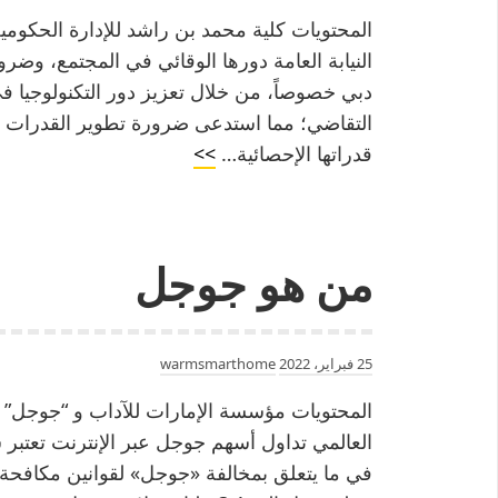
المحتويات كلية محمد بن راشد للإدارة الحكوم
النيابة العامة دورها الوقائي في المجتمع، وضرور
دبي خصوصاً، من خلال تعزيز دور التكنولوجيا 
التقاضي؛ مما استدعى ضرورة تطوير القدرات ال
متى
قدراتها الإحصائية…
>>
تأسست
شركة
اتصالات
من هو جوجل
الامارات
25 فبراير، 2022
warmsmarthome
المحتويات مؤسسة الإمارات للآداب و “جوجل” ت
العالمي تداول أسهم جوجل عبر الإنترنت تعتبر 