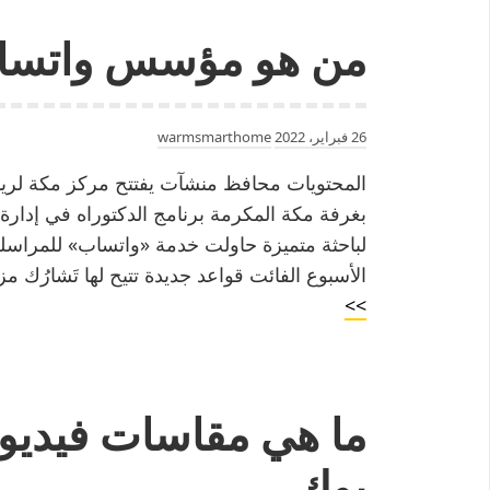
من هو مؤسس واتسا
26 فبراير، 2022
warmsmarthome
المحتويات محافظ منشآت يفتتح مركز مكة لريا
بغرفة مكة المكرمة برنامج الدكتوراه في إدارة ا
لباحثة متميزة حاولت خدمة «واتساب» للمراسلة، 
الأسبوع الفائت قواعد جديدة تتيح لها تَشارُك م
من
>>
هو
مؤسس
واتساب
ما هي مقاسات فيديو
بوك