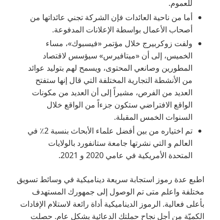
للعموم.
أما من ناحية العائدات فإن الشركة تجني عائداتها من
أصحاب الأعمال بواسطة الإعلانات المدفوعة.
ولفت زوكربيرج خلال مؤتمر «فيسبوك»، مساء
الخميس، إلى أن «ميتافيرس» سيؤسس لاقتصاد
المطورين وصانعي المحتوى، ويسمح لهم بتوليد عوائد
من الأنشطة التجارية المختلفة التي قال إنها ستفتح
العديد من الفرص، مشيراً إلى أن العديد من مكونات
الواقع الافتراضي ستكون جزءاً من الواقع خلال
السنوات الخمس المقبلة.
تم اختياره من بين أفضل علماء الأبحاث بنسبة 2٪ في
العالم و التي نشرتها جامعة ستانفورد بالولايات
المتحدة الأمريكية في عامي 2020 و 2021.
اطبع عدة رموز استجابة سريعة ديناميكية في وسائط تسويق
مختلفة واعلم متى تم الوصول إلى جمهورك المستهدف
بأعلى فعالية. الرموز الديناميكية أداة رائعة لاستلام الإفادات
الكميّة من أجل نجاح حملتك الدعائية بشكل عام. حصلت