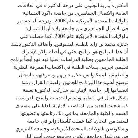
الدكتورة بدرية الجنيبي على درجة الدكتوراه في العلاقات
العامة والاتصال الجماهيري من جامعة داكوتا الشمالية
بالولايات المتحدة الأمريكية عام 2008، ودرجة الماجستير
في الاتصال الجماهيري من جامعة ولاية آيوا الشمالية
بالولايات المتحدة الأمريكية عام 2004، كما حصلت على
جائزة محمد بن زايد للطلبة المتفوقين. وأضاف الدكتور ديفيد
أن هذا البرنامج هو برنامج بحثي في أصله ولكن لإشراك
الطلبة الجامعيين وطلبة الدراسات العليا فيه فهو أيضاً برنامج
تعليمي تجريبي يساعد الطلبة في اكتساب المعرفة النظرية
والتطبيقية ليتمكنوا من خلال خبرتهم ومعرفتهم بالمجال
توضيح أهمية هذا البرنامج للجمهور ولصناع القرار. ومنذ
انضمامها إلى جامعة الإمارات، شاركت الدكتورة نعيمة
بشكل فعال في التعليم وتقديم الخدمات والمنح الدراسية،
كما شغلت العديد من المناصب الإدارية العليا على مستوى
القسم والكلية والجامعة، بما في ذلك رئاستها وعضويتها
للعديد من اللجان. كما عملت كأستاذ زائر في جامعة
ويسكونسن بالولايات المتحدة الأمريكية، وجامعة كانتربري
في نيوزيلندا، وجامعة ديكين، وجامعة جنوب أستراليا.