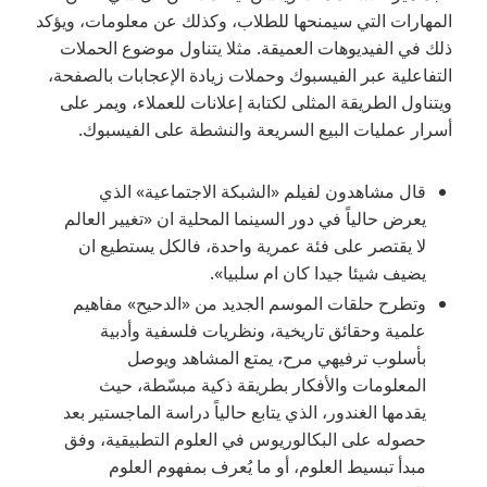
المهارات التي سيمنحها للطلاب، وكذلك عن معلومات، ويؤكد
ذلك في الفيديوهات العميقة. مثلا يتناول موضوع الحملات
التفاعلية عبر الفيسبوك وحملات زيادة الإعجابات بالصفحة،
ويتناول الطريقة المثلى لكتابة إعلانات للعملاء، ويمر على
أسرار عمليات البيع السريعة والنشطة على الفيسبوك.
قال مشاهدون لفيلم «الشبكة الاجتماعية» الذي
يعرض حالياً في دور السينما المحلية ان «تغيير العالم
لا يقتصر على فئة عمرية واحدة، فالكل يستطيع ان
يضيف شيئا جيدا كان ام سلبيا».
وتطرح حلقات الموسم الجديد من «الدحيح» مفاهيم
علمية وحقائق تاريخية، ونظريات فلسفية وأدبية
بأسلوب ترفيهي مرح، يمتع المشاهد ويوصل
المعلومات والأفكار بطريقة ذكية مبسّطة، حيث
يقدمها الغندور، الذي يتابع حالياً دراسة الماجستير بعد
حصوله على البكالوريوس في العلوم التطبيقية، وفق
مبدأ تبسيط العلوم، أو ما يُعرف بمفهوم العلوم