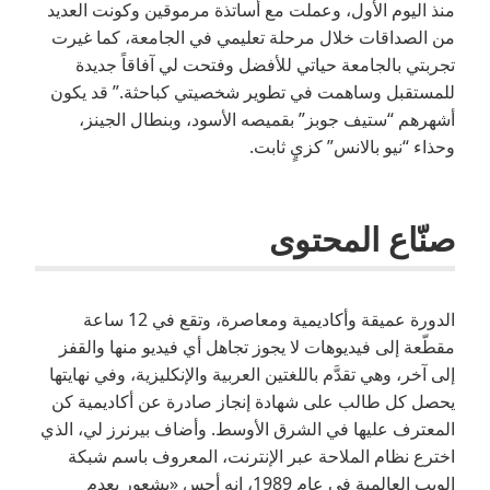
منذ اليوم الأول، وعملت مع أساتذة مرموقين وكونت العديد
من الصداقات خلال مرحلة تعليمي في الجامعة، كما غيرت
تجربتي بالجامعة حياتي للأفضل وفتحت لي آفاقاً جديدة
للمستقبل وساهمت في تطوير شخصيتي كباحثة.” قد يكون
أشهرهم “ستيف جوبز” بقميصه الأسود، وبنطال الجينز،
وحذاء “نيو بالانس” كزيٍ ثابت.
صنّاع المحتوى
الدورة عميقة وأكاديمية ومعاصرة، وتقع في 12 ساعة
مقطّعة إلى فيديوهات لا يجوز تجاهل أي فيديو منها والقفز
إلى آخر، وهي تقدَّم باللغتين العربية والإنكليزية، وفي نهايتها
يحصل كل طالب على شهادة إنجاز صادرة عن أكاديمية كن
المعترف عليها في الشرق الأوسط. وأضاف بيرنرز لي، الذي
اخترع نظام الملاحة عبر الإنترنت، المعروف باسم شبكة
الويب العالمية في عام 1989، إنه أحس «بشعور بعدم