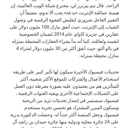
الراحة.. قال تيم بيرنرز لي، مخترع شبكة الويب العالمية، إن
هيمنة عمالقة الإنترنت «بدعة» يجب ألا تدوم، مضيفاً أن
التغيير العاجل ضروري لتقليص الفجوة الرقمية في وصول
الشباب إلى الإنترنت. حيث أنفق مارك 100 مليون دولار على
عقارين في جزيرة كاواي عام 2014 لضمان الخصوصية
لنفسه ولعائلته، كما أنه بدأ بشراء العقارات المحيطة بمنزله
في بالو ألتو، حيث أنفق أكثر من 30 مليون دولار لشراء 4
منازل محيطة بمنزله.
تحديثات فيسبوك الأخيرة سيكون لها تأثير كبير على طريقة
استخدام الأعمال والشركات للموقع الأكثر شعبية، أكثر
المتأثرين هم من يعتمدون عليه بصورة مفرطة دون العمل
على الشبكات الإجتماعية الأخرى وبقية القنوات الرقمية ،
فيسبوك سيستمر في إصدار تحديثات تزيد من الربحية
وسيكون المبرر المشترك هو تحسين تجربة مستخدم
فيسبوك وجعل المنصة أكثر جذباً له. وحصلت الدكتورة بدرية
على 24 جائزة محلية ودولية منها جائزة حمدان بن راشد آل