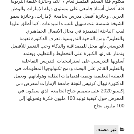
مكتوم فئة المعلم المتميز لعام 2017، وجائزة خليفة التربوية
فئة أفضل أستاذ جامعي على مستوى دولة الإمارات والوطن
العربي، وجائزة أفضل مدرس بجامعة الإمارات، وجائزة سمو
الشيخة شمسة بنت سهيل للنساء المبدعات، كما أطلق عليها
لقب “الباحثة المتميزة في مجال الاتصال الجماهيري
والتعليم”. ومن الناحية التدريسية، تعرف الدكتورة نعيمة
الحوسني بأنها محل للمصداقية والذكاء وحب التغيير للأفضل
وتمتاز بقدرتها الكبيرة على التخطيط والتنظيم. ويعتمد
أسلوبها التدريسي على استراتيجيات التدريس التفاعلية
والتعليم القائم على البحث ودمج تكنولوجيا المعلومات في
العملية التعليمية وتنمية اهتمامات الطلبة وهواياتهم. وتعمل
الدكتورة نيهال كرئيس للجنة جامعة الإمارات لمعرض دبي
إكسبو 2020 على تصميم جناح الجامعة الذي سيكون في
المعرض حول كيفية توليد 100 مليون فكرة وتحويلها إلى
100 مليون نجاح.
Categories:
غير مصنف