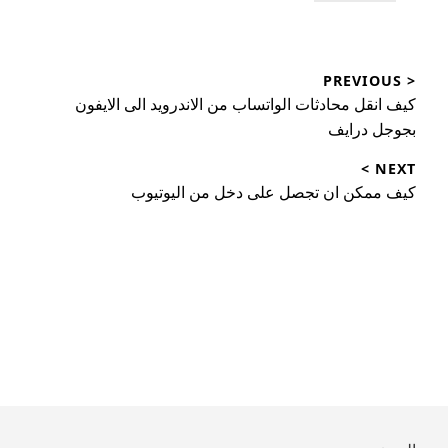
تصفّح
< PREVIOUS
المقالات
Previous
كيف انقل محادثات الواتساب من الاندرويد الى الايفون
post:
بجوجل درايف
NEXT >
Next
كيف ممكن ان تجصل على دخل من اليوتيوب
post: