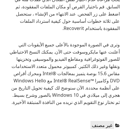
السابق. قم باختيار القرص أو مكان الملفات المفقودة، ثم
اضغط على زر الفحص. عند الانتهاء من الإنشاء ، ستحصل
على ثلاثة خطوات أساسية حول كيفية استرداد الملفات
المفقودة باستخدام Recoverit.
وترى في الصورة الموجودة بالأعلى جميع الأيقونات التي
أعلنت عنها مايكروسوفت حتى الآن. يمكنك النسخ الاحتياطي
للصور الفوتوغرافية ومقاطع الفيديو والموسيقى وتخزينها
ونقلها وغير ذلك الكثير. كمبيوتر محمول متعدد الاستخدامات
مقاس 15.6 بوصة يتميز بمعالجات Intel®‎ ومحرك أقراص
DVD وكاميرا Intel® RealSense™‎‏ ‎مع Windows Hello
على أنظمة محددة. الآن سنوضح لك كيفية تحويل التاريخ من
هجري إلى ميلادي في Windows 10 بالصور وشرح بسيط.
ثم نختار نوع التقويم الذي نريده من النافذة المنبثقة الأخيرة.
Categories:
غير مصنف