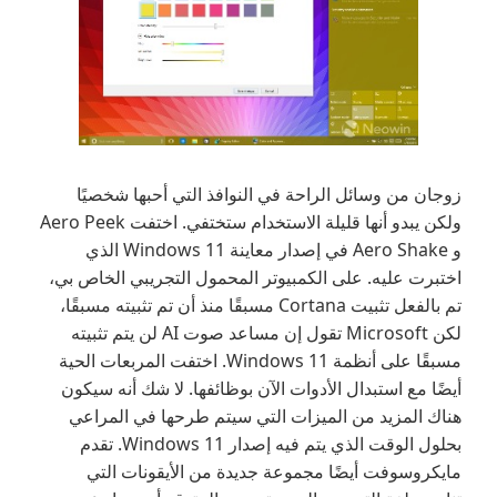
زوجان من وسائل الراحة في النوافذ التي أحبها شخصيًا
ولكن يبدو أنها قليلة الاستخدام ستختفي. اختفت Aero Peek
و Aero Shake في إصدار معاينة Windows 11 الذي
اختبرت عليه. على الكمبيوتر المحمول التجريبي الخاص بي،
تم بالفعل تثبيت Cortana مسبقًا منذ أن تم تثبيته مسبقًا،
لكن Microsoft تقول إن مساعد صوت AI لن يتم تثبيته
مسبقًا على أنظمة Windows 11. اختفت المربعات الحية
أيضًا مع استبدال الأدوات الآن بوظائفها. لا شك أنه سيكون
هناك المزيد من الميزات التي سيتم طرحها في المراعي
بحلول الوقت الذي يتم فيه إصدار Windows 11. تقدم
مايكروسوفت أيضًا مجموعة جديدة من الأيقونات التي