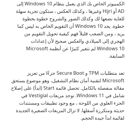
الكمبيوتر الخاص بك الذي يعمل بنظام Windows 10 إلى
AD أو Hijri وغيرها ، وكذلك العكس ، ستكون تجربة سهلة
للغاية نضعها لك وكذلك الصور والشروح خطوة بخطوة
خطوة. يجد Windows 10 أن التقويم الخاص به ليس كما
يريد ، ومن الصعب قليلاً فهم كيفية تحويل التقويم من
الهجري إلى الميلادي والعكس صحيح لأن إعدادات
Windows 10 لم تتغير كثيرًا عن أنظمة Microsoft
السابقة.
تعد متطلبات TPM و Secure Boot جزءًا من تعزيز
Microsoft لتقنية أمان نظام التشغيل، وهو موضوع يستحق
مقالة منفصلة بالكامل. تحصل قائمة Start (ابدأ) على إصلاح
شامل في Windows 11. توجد مربعات Vestigial في
الجزء العلوي من اللوحة ، مع وجود تطبيقات ومستندات
حديثة ومتكررة أسفلها. لا تزال المربعات الصغيرة الجديدة
لقائمة ابدأ جيدة الحجم.