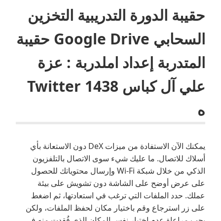
حقيبة الدورة التدريبية التخزين
السحابي Google Drive حقيبة
المتدربة إعداد املدربة : عزة
علي آل كباس Twitter 1438
ه
يمكنك الآن الاستفادة من ميزات DeX دون الاستعانة بأي
أسلاك للاتصال. ما عليك شيء سوى الاتصال بالتلفزيون
الذكي من خلال شبكة Wi-Fi وإرسال محتوياتك للحصول
على عرض أوضح على الشاشة دون تشويش على بيئة
عملك. حدد الملفات التي ترغب في استعادتها، ثم اضغط
على زر استرجاع وقم باختيار مكان لحفظ الملفات، ولكن
يجب مراعاة عدم اختيار نفس المكان الذي فُقدت منه في