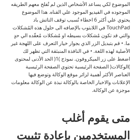
الموضوع لكي يساعد الأشخاص الذين لم تُفلح معهم الطريقه
الموجوده في الفيديو الموجود علي القناه. هذا الموضوع
يحتوي علي أكثر 6 اخطاء تُسبب توقف التاتش باد
TouchPad في اللابتوب بالإضافه الى حلول هذه المُشكلات
والتي قد تكون مُشكلات بسيطه او مُشكلات مُعقّده الي حدٍ
ما. • قم بتبديل الزر الذي بجوار خيار التعرف على اللهجة غير
الأصلية لهذه اللغة. • في النافذة المنبثقة التي تظهر لك
اضغط على زر الميكروفون. نموذج )1( الحد الأدنى لمحتوى
)الوكالات( الصفحة الرئيسية تحتوي الصفحة الرئيسية
العناصر الأكثر أهمية لزائر موقع الوكالة وتوضع فيها
الإعلانات والاخبار الخاصة بالوكالة نبذة عن الوكالة معلومات
موجزة عن الوكالة.
متى يقوم أغلب
المستخدمين بإعادة تثبيت