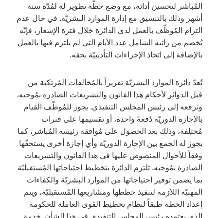
المُباشر لتحسين أدائه، مع وضع خطّة تطوير له لمُدّة ستة
أشهر وذلك بالتنسيق مع إدارة الموارد البشريّة. في حال عدم
التزام المُوظّف بالعمل لدى الدائرة خلال فترة الإشعار، فإنّه
يُخصم من راتبه الشامل عدد الأيام التي لم يلتزم فيها بالعمل
بالإضافة إلى اتخاذ الإجراءات التأديبيّة بحقه.
تُعدّ دائرة الموارد البشريّة تقريراً بالمُخالفات المُرتكبة من
قبل الدوائر لأحكام هذا القانون والتشريعات الصادرة بمُوجبه،
وترفعه إلى رئيس المجلس التنفيذي. يجوز للمُوظّف القيام
بالإجازة الدوريّة دُفعةً واحدة، أو تقسيمها على فترات
مُختلِفة، وذلك بعد الحصول على مُوافقة رئيسه المُباشر، كما
يجوز له الجمع بين الإجازة الدوريّة وأي إجازة أخرى يستحقّها
وفقاً للأحوال المنصوص عليها في هذا القانون والتشريعات
الصادرة بمُوجبه. تلتزم الدائرة بتخطيط احتياجاتها المُستقبليّة
بما يضمن توفير احتياجاتها من الموارد البشريّة والكفاءات
المهنيّة اللازمة لتنفيذ خططها ومشاريعها المُستقبليّة، ويتم
إعداد الخطة طبقاً لنظام تخطيط القوى العاملة للحكومة
الذي يعتمده رئيس المجلس التنفيذي في هذا الشأن. خدمة