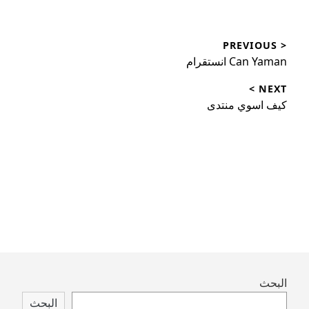
تصفّح
< PREVIOUS
المقالات
Previous
Can Yaman انستقرام
post:
NEXT >
Next
كيف اسوي منتدى
post:
Skip
البحث
to
البحث