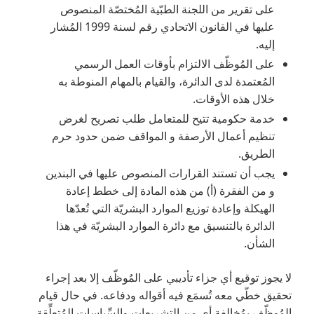
على تقرير من اللجنة الطبّية المُختصّة المنصوص
عليها في القانون الاتحادي رقم لسنة 1999 المُشار
إليه.
على المُوظّف الالتزام بأوقات العمل الرسمي
المُعتمدة لدى الدائرة، والقيام بالمهام المنوطة به
خلال هذه الأوقات.
خدمة حكومية تتيح للمتعامل طلب تصريح لغرض
تنظيم أعمال الأرصفة و المواقف ضمن حدود حرم
الطريق.
يجب أن تستند القرارات المنصوص عليها في البندين
و من الفقرة (أ) من هذه المادة إلى خطط إعادة
الهيكلة وإعادة توزيع الموارد البشريّة التي تُعدّها
الدائرة بالتنسيق مع دائرة الموارد البشريّة في هذا
الشأن.
لا يجوز توقيع أي جزاء تأديبي على المُوظّف إلا بعد إجراء
تحقيق خطّي معه تُسمَع فيه أقواله ودفاعه. في حال قيام
المُوظّف بمُخالفة أي من التشريعات والسِّياسات المُتعلِّقة