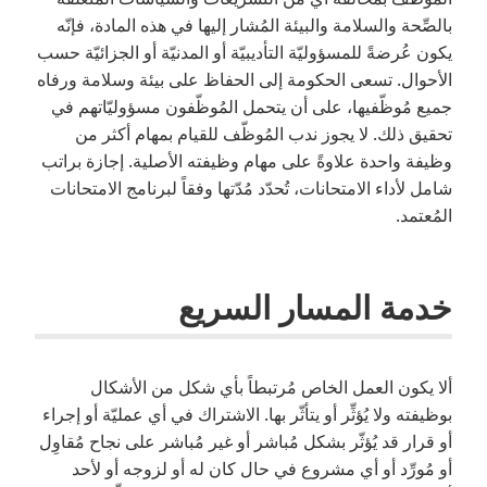
بالصِّحة والسلامة والبيئة المُشار إليها في هذه المادة، فإنّه
يكون عُرضةً للمسؤوليّة التأديبيّة أو المدنيّة أو الجزائيّة حسب
الأحوال. تسعى الحكومة إلى الحفاظ على بيئة وسلامة ورفاه
جميع مُوظّفيها، على أن يتحمل المُوظّفون مسؤوليّاتهم في
تحقيق ذلك. لا يجوز ندب المُوظّف للقيام بمهام أكثر من
وظيفة واحدة علاوةً على مهام وظيفته الأصلية. إجازة براتب
شامل لأداء الامتحانات، تُحدّد مُدّتها وفقاً لبرنامج الامتحانات
المُعتمد.
خدمة المسار السريع
ألا يكون العمل الخاص مُرتبطاً بأي شكل من الأشكال
بوظيفته ولا يُؤثِّر أو يتأثّر بها. الاشتراك في أي عمليّة أو إجراء
أو قرار قد يُؤثّر بشكل مُباشر أو غير مُباشر على نجاح مُقاوِل
أو مُورِّد أو أي مشروع في حال كان له أو لزوجه أو لأحد