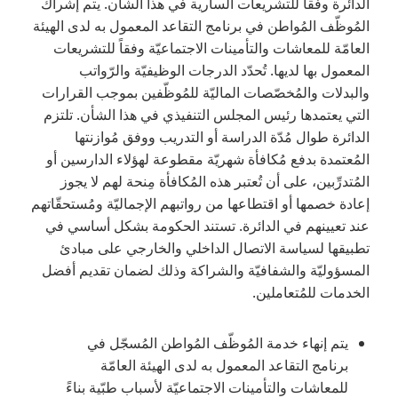
الدائرة وفقاً للتشريعات السارية في هذا الشأن. يتم إشراك
المُوظّف المُواطن في برنامج التقاعد المعمول به لدى الهيئة
العامّة للمعاشات والتأمينات الاجتماعيّة وفقاً للتشريعات
المعمول بها لديها. تُحدّد الدرجات الوظيفيّة والرّواتب
والبدلات والمُخصّصات الماليّة للمُوظّفين بموجب القرارات
التي يعتمدها رئيس المجلس التنفيذي في هذا الشأن. تلتزم
الدائرة طوال مُدّة الدراسة أو التدريب ووفق مُوازنتها
المُعتمدة بدفع مُكافأة شهريّة مقطوعة لهؤلاء الدارسين أو
المُتدرِّبين، على أن تُعتبر هذه المُكافأة مِنحة لهم لا يجوز
إعادة خصمها أو اقتطاعها من رواتبهم الإجماليّة ومُستحقّاتهم
عند تعيينهم في الدائرة. تستند الحكومة بشكل أساسي في
تطبيقها لسياسة الاتصال الداخلي والخارجي على مبادئ
المسؤوليّة والشفافيّة والشراكة وذلك لضمان تقديم أفضل
الخدمات للمُتعاملين.
يتم إنهاء خدمة المُوظّف المُواطن المُسجّل في
برنامج التقاعد المعمول به لدى الهيئة العامّة
للمعاشات والتأمينات الاجتماعيّة لأسباب طبّية بناءً