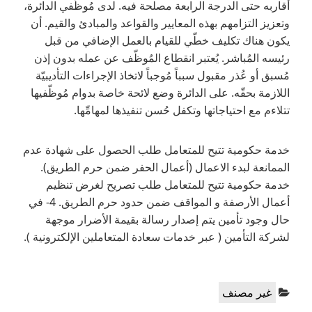
أقاربه حتى الدرجة الرابعة مصلحة فيه. لدى مُوظّفي الدائرة،
وتعزيز التزامهم بهذه المعايير والقواعد والمبادئ والقيم. أن
يكون هناك تكليف خطّي للقيام بالعمل الإضافي من قبل
رئيسه المُباشر. يُعتبر انقطاع المُوظّف عن عمله بدون إذن
مُسبق أو عُذر مقبول سبباً مُوجباً لاتخاذ الإجراءات التأديبيّة
اللازمة بحقّه. على الدائرة وضع لائحة خاصة بدوام مُوظّفيها
تتلاءم مع احتياجاتها وتكفل حُسن تنفيذها لمهامِّها.
خدمة حكومية تتيح للمتعامل طلب الحصول على شهادة عدم
الممانعة لبدء الاعمال (أعمال الحفر ضمن حرم الطريق).
خدمة حكومية تتيح للمتعامل طلب تصريح لغرض تنظيم
أعمال الأرصفة و المواقف ضمن حدود حرم الطريق. 4- في
حال وجود تأمين يتم إصدار رسالة بقيمة الأضرار موجهة
لشركة التأمين ( عبر خدمات سعادة المتعاملين الإلكترونية ).
Categories:
غير مصنف