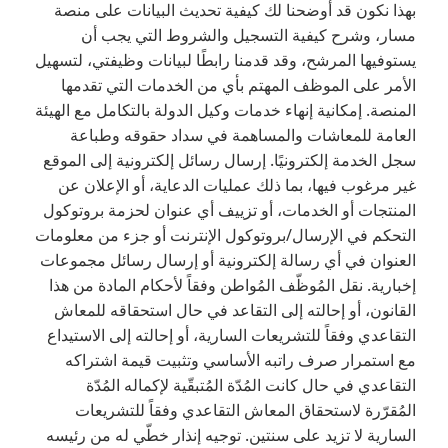
بهذا نكون قد أوضحنا لك كيفية تحديث البيانات على منصة
مسار، وشرح كيفية التسجيل والشروط التي يجب أن
يستوفيها المرشح، وقد قدمنا ​​رابطًا لبيانات وظيفتي، لتسهيل
الأمر على الموظف المهتم بأي من الخدمات التي تقدمها
المنصة. إمكانية إنهاء خدمات وكيل الدولة بالتكامل مع الهيئة
العامة للمعاشات والمساهمة في سداد حقوقه وطباعة
سجل الخدمة إلكترونيًا. إرسال رسائل إلكترونية إلى الموقع
غير مرغوب فيها، بما ذلك عمليات الدعاية، أو الإعلان عن
المنتجات أو الخدمات، أو تزييف أي عنوان لحزمة بروتوكول
التحكم في الإرسال/بروتوكول الإنترنت أو جزء من معلومات
العنوان في أي رسالة إلكترونية أو إرسال رسائل مجموعات
إخبارية. نقل المُوظّف المُواطن وفقاً لأحكام المادة من هذا
القانون، أو إحالته إلى التقاعد في حال استحقاقه للمعاش
التقاعدي وفقاً للتشريعات السارية، أو إحالته إلى الاستيداع
مع استمرار صرف راتبه الأساسي وتثبيت قيمة اشتراكه
التقاعدي في حال كانت المُدّة المُتبقّية لإكماله المُدّة
المُقرّرة لاستحقاق المعاش التقاعدي وفقاً للتشريعات
السارية لا تزيد على سنتين. توجيه إنذار خطّي له من رئيسه