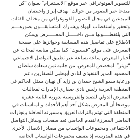
للتصوير الفوتوغرافي عبر موقع “الانستغرام” بعنوان “كن
مبدعا عبر التصوير من جوالك” بهدف إبراز واحتضان
المبدعين في مجال التصوير الفوتوغرافي من مختلف الفئات
وتحفيز واستقطاب الهواة ويشارك المتسابقـــون بصورهـــم
التي يلتقطــــونها مــن داخـــــل المعـــــرض ويمكن
الاطلاع على تفاصيل هذه المسابقة وجوائزها على صفحة
المعرض على موقع “فيسبوك” كما يمكن متابعة لمحات عن
أخبار المعرض ساعة بساعة عبر تطبيق التواصل الاجتماعي
“تويتر” المخصص للمعرض. من جانبه ثمن سعادة سلطان
المحمود المدير التنفيذي لنادي أبوظبي للصقارين دعم
ورعاية سمو الشيخ حمدان بن زايد آل نهيان ممثل الحاكم في
المنطقة الغربية رئيس نادي صقاري الإمارات لفعاليات
المعرض الدولي للصيد والفروسية بدورته الثانية عشرة
موضحا أن المعرض يشكل أحد أهم الأحداث والمناسبات في
المنطقة التي تهتم بالتراث العريق ومسيرته الحافلة بإنجازات
الماضي المعززة لتقدم الحاضر. تعد صفحات وسائل التواصل
الاجتماعي ومجموعات الواتساب من مصادر الاتصال الأخرى
في هذه المدرسة، إذ تضيف مجموعات الواتساب الخاصة