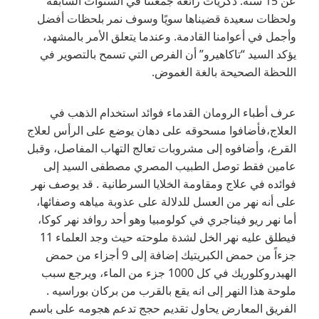
عن 15 سنة. ذكريات رائعة جمعتنا في السنوات السابقة
ولحظات سعيدة قضيناها سويًا وسوف نمر بلحظات أفضل
وأجمل في أعوامنا القادمة. وعندما يتعلق الأمر بالمشهد،
يؤكد السيد “تاكاهيرو” أن الفرص التي تسمح بالتصوير في
اللحظة الصحيحة بالغة الغموض.
عرف أطباء الرومان القدماء فوائد استخدام الذهب في
العلاج،فأضافوا مسحوقه على دهان يوضع على الرأس لعلاج
القرع، وأضافوه إلى مشروبات تعالج التهاب المفاصل، وقبل
عامين فقط توصل الطبيب المصري مصطفى السيد إلى
فوائده في علاج ومقاومة الخلايا السرطانية . قد يوصف نهر
على أنه نهر من العسل للدلالة على عذوبة مياهه وصفائها،
أما نهر ريو فيناجري في كولومبيا وهو أحد روافد نهر كوكا،
فيطلق عليه نهر الخل لشدة ملوحته حيث وجد العلماء 11
جزءاً من حمض الكبريتيك إضافة إلى 9 أجزاء من حمض
الهيدروكلوريك في كل 1000 جزء من الماء، ويرجع سبب
ملوحة هذا النهر إلى انه يقع بالقرب من بركان بوراسيه .
الفريق المعارض يحاول تقديم حجج تدعم هجومه على باسم