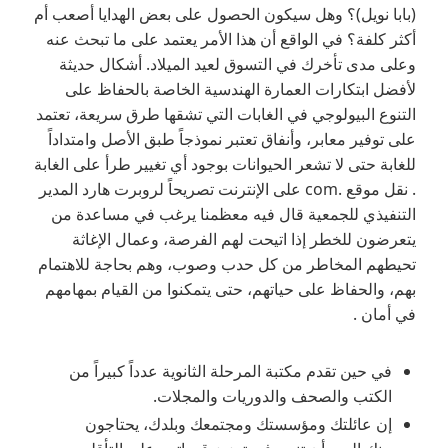
(بابا نويل)؟ وهل سيكون الحصول على بعض الهدايا أصعب أم
أكثر كلفة؟ في الواقع أن هذا الأمر يعتمد على ما تبحث عنه
وعلى مدى تأخرك في التسوق لعيد الميلاد. أشكال حديثة
لأفضل ابتكارات العمارة الهندسية الخاصة بالحفاظ على
التنوع البيولوجي في الغابات التي تشقها طرق سريعة، تعتمد
على توفير معابر، وأنفاق تعتبر نموذجاً طبق الأصل وامتداداً
للغابة حتى لا تشعر الحيوانات بوجود أي تغيير طرأ على الغابة
. نقل موقع .com على الإنترنت تصريحاً لروبرت هارد المدير
التنفيذي للجمعية قال فيه معظمنا يرغب في مساعدة من
يتعرضون للخطر إذا اتيحت لهم الفرصة، وعمال الإغاثة
تحيطهم المخاطر من كل حدب وصوب، وهم بحاجة للاهتمام
بهم، والحفاظ على حياتهم، حتى يتمكنوا من القيام بمهامهم
في أمان .
في حين تقدم مكتبة المرحلة الثانوية عدداً كبيراً من
الكتب والصحف والدوريات والمجلات.
إن عائلتك ومؤسستك ومجتمعك وبلدك، يحتاجون