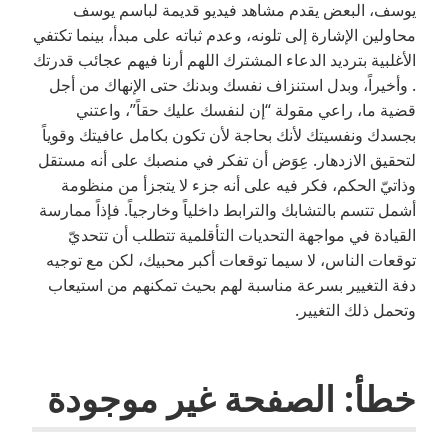
يوسف، البعض يقدم مشاهد فيديو قديمة لباسم يوسف
محاولين الإشارة إلى تلونه، وعدم ثباته على مبدأ، بينما تكتفي
الأغلبية بترديد الدعاء المشترك اللهم أرنا فيهم عجائب قدرتك
. وأخيراً، وبدل استنزاف نفسك وبدنك حتى الإنهاك من أجل
قضية ما، راعي مقولة “إن لنفسك عليك حقاً”، واعتني
بجسدك ونفسيتك لأنك بحاجة لأن تكون بكامل عافيتك وقوياً
لتحقيق الازدهار. عِوَض أن تفكر في منصبك على أنه مستقل
وذاتيّ الحكم، فكر فيه على أنه جزء لا يتجزأ من منظومة
أشمل تتسم بالتشابك والترابط داخلياً وخارجياً. فإذاً ممارسة
القيادة في مواجهة التحديات التأقلمية تتطلب أن تتحديّ
توقعات الناس، لا سيما توقعات أكبر محبيك، لكن مع توجيه
دفة التغيير بسرعة مناسبة لهم بحيث تمكنهم من استيعاب
وتحمل ذلك التغيير.
خطأ: الصفحة غير موجودة