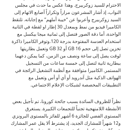
الاحترام للسيد زوكربيرج. وهذا عكس ما حدث في مجلس
النواب، إذ أشار المشرعون مراراً وتكراراً أصابع الاتهام إلى
السيد زوكربيرج وأعربوا عن “خيبة أملهم” مع إجاباته. تلتقط
الكاميرا فيديو من نمط وبمعدل 30 إطار او لقطة في الثانية
الواحدة، أما دقة الصور فتصل إلى ثمانية ميجا بيكسل مع
استخدام العدسة المفتوحة بدرجة 120.وتوفر الكاميرا ذاكرة
تخزين تصل إلى حجم 16 GB أو 32 GB وتعمل بطاريتها
لوقت يصل إلى ساعة ونصف من الزمن، كما يمكن دعهما
ببطارية ثانية لتصل إلى خمسة ساعات من التسجيل
المستمر. الكاميرا متوافقة مع أنظمة التشغيل الرائجة في
الهواتف الذكية مثل آندرويد أو آي أو أس وتعمل مع
التطبيقات المخصصة لشبكات الإعلام الاجتماعي.
نظراً للظروف السائدة بسبب جائحة كورونا، تم تأجيل بعض
الأنشطة اللامنهجية تجنباً للتجمعات الكبيرة. يستغرق
المستوى الفضي للجائزة 6 أشهر للفائز بالمستوى البرونزي
و12 شهراً للمشارك الجديد، إذ يشترط ألا يقل عمر المشارك