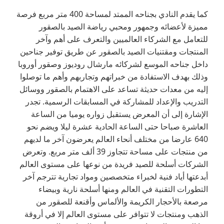
كما يقدم النادي بجناحه الممتد لمساحة 400 متر مربع فرصة
مميزة لأعضائه وجمهور ومحبي رياضة الصيد بالصقور
للتعامل مع الشركاء العالميين والتعرف على أهم وآخر
المنتجات ومقتنيات الصيد بالصقور عن طريق توفير جناحين
داخل جناحه الموسع لشركائه مارشال روديوز وصقور أوروبا
وذلك بهدف الاستفادة من خبراتهم وتجاربهم وأهم ما توصلوا
إليه من معدات حديثة تساعد على الاهتمام بالصقور ووسائل
التدريب والإعداد للمشاركة في المسابقات الرسمية. تجدر
الإشارة إلى أن المعرض يستقبل زواره يوميا من الساعة
العاشرة صباحا حتى الساعة الحادية عشرة ليلا ويضم نحو
640 عارضا من مختلف أنحاء العالم يعرضون آخر ما لديهم
من منتجات على مساحة تتجاوز 39 ألف متر مربع. وتعرض
الشركات أسلحة للصيد فريدة من نوعها على مستوى العالم
أبدعتها أياد فنية لخبراء متخصصين ومواد تجارية تترجم آخر
التطورات التقنية في العالم ومنها أسلحة نارية وبيضاء
مرصعة بالأحجار الكريمة والألماس وأقنعة للصقور من
الذهب ومنتجات لا تتوافر على مستوى العالم إلا في أروقة