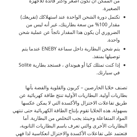
من الممكن أن تكون أصغر وأكثر فائدة للأجهزة
الصغيرة.
تكتمل دورة الشحن الواحدة عند استهلاكك (تفريغك)
مقدار ‎%100 من سعة بطاريتك، غير أنه ليس من
الضروري أن يكون هذا المقدار ناتجاً عن عملية شحن
واحدة.
يتم شحن البطارية داخل سماعة ENEBY عندما يتم
توصيلها بمنفذ.
إذا كنت تمتلك كيا أو هيونداي ، فستجد بطارية Solite
في سيارتك.
تصنف خلايا الخارصين – كربون والقلوية والفضة بأنها
بطاريات أولية. البطاريات الأولية تنتج طاقة كهربائية عن
طريق تفاعلات الاختزال والأكسدة التي لا يمكن عكسها
بسهولة. هذه الخلايا تقوم بإنتاج الطاقة الكهربائية حتى تنتهي
المواد المتفاعلة وحينئذ يجب التخلص من البطارية. أما
البطاريات الأخرى والتي تعرف باسم البطاريات الثانوية،
فتعتمد على تفاعلات الأكسدة والاختزال انعكاسية لذا فهي