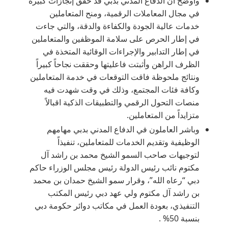
وأوضح أن الدفاع المدني بدبي قد حقق إنجازات كبيرة
في مجال المعاملات الرقمية، ومنح المتعاملين
خدمات عالية الجودة والكفاءة والدقة، والتي جاءت
في إطار الحرص على سلامة الموظفين والمتعاملين
في إطار التدابير والإجراءات الوقائية المتخذة في
الظرف الراهن وأثبتت فاعليتها وحققت نجاحاً كبيراً
ونتائج ملحوظة فاقت التوقعات في خدمة المتعاملين
وكافة فئات المجتمع، وذلك في وقت شهدت فيه
منصات التحول الرقمي والتطبيقات الذكية اقبالاً
متزايداً من المتعاملين.
وباشر العاملون في الدفاع المدني بدبي مهامهم
الوظيفية وتقديم الخدمات للمتعاملين، تنفيذاً
لتوجيهات صاحب السمو الشيخ محمد بن راشد آل
مكتوم نائب رئيس الدولة رئيس مجلس الوزراء حاكم
دبي “رعاه الله”، وقرار سمو الشيخ حمدان بن محمد
بن راشد آل مكتوم ولي عهد دبي رئيس المكتب
التنفيذي، بعودة العمل في مكاتب دوائر حكومة دبي
بنسبة 50% .