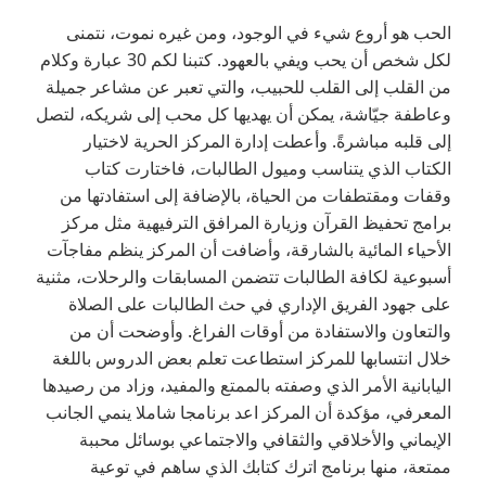
الحب هو أروع شيء في الوجود، ومن غيره نموت، نتمنى
لكل شخص أن يحب ويفي بالعهود. كتبنا لكم 30 عبارة وكلام
من القلب إلى القلب للحبيب، والتي تعبر عن مشاعر جميلة
وعاطفة جيّاشة، يمكن أن يهديها كل محب إلى شريكه، لتصل
إلى قلبه مباشرةً. وأعطت إدارة المركز الحرية لاختيار
الكتاب الذي يتناسب وميول الطالبات، فاختارت كتاب
وقفات ومقتطفات من الحياة، بالإضافة إلى استفادتها من
برامج تحفيظ القرآن وزيارة المرافق الترفيهية مثل مركز
الأحياء المائية بالشارقة، وأضافت أن المركز ينظم مفاجآت
أسبوعية لكافة الطالبات تتضمن المسابقات والرحلات، مثنية
على جهود الفريق الإداري في حث الطالبات على الصلاة
والتعاون والاستفادة من أوقات الفراغ. وأوضحت أن من
خلال انتسابها للمركز استطاعت تعلم بعض الدروس باللغة
اليابانية الأمر الذي وصفته بالممتع والمفيد، وزاد من رصيدها
المعرفي، مؤكدة أن المركز اعد برنامجا شاملا ينمي الجانب
الإيماني والأخلاقي والثقافي والاجتماعي بوسائل محببة
ممتعة، منها برنامج اترك كتابك الذي ساهم في توعية