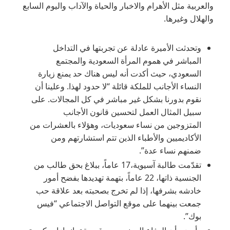
والعربية مثل الأهرام والاخبار والحياة والآداب واليوم السابع
والهلال وغيرها.
وتحدثت الأميرة عادلة عن تجربتها في التداخل
المباشر في هموم المرأة السعودية والمجتمع
السعودي، حيث أكدت أنه ليس هناك حد يمنع زيارة
النساء الأجانب للملكة قائلة “لا حدود لهذا. وعلينا أن
نقوم بدورنا بشكل غير مباشر في كل المجالات. على
سبيل المثال العمل لتحسين قانون الأجانب
المتزوجين من نساء سعوديات، وهؤلاء بالعشرات من
الأكاديميين والأطباء الذين تتم استشارتهم ومن
ضمنهم نساء عدة”.
تقدّمت طالبة آسيوية،17 عاماً، ببلاغ بحق طالب من
الجنسية ذاتها، 22 عاماً، بتهمة تهديدها بفضح أمور
خادشه بشرفها، إذا لم تخرج بصحبته بعد علاقة حب
جمعت بينهما على موقع التواصل الاجتماعي “فيس
بوك”.