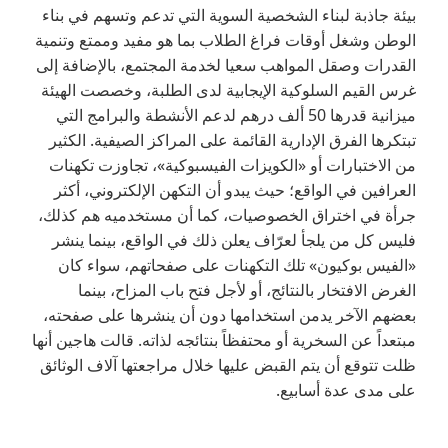
بيئة جاذبة لبناء الشخصية السوية التي تدعم وتسهم في بناء
الوطن وشغل أوقات فراغ الطلاب بما هو مفيد وممتع وتنمية
القدرات وصقل المواهب سعيا لخدمة المجتمع، بالإضافة إلى
غرس القيم السلوكية الإيجابية لدى الطلبة، وخصصت الهيئة
ميزانية قدرها 50 ألف درهم لدعم الأنشطة والبرامج التي
تبتكرها الفرق الإدارية القائمة على المراكز الصيفية. الكثير
من الاختبارات أو «الكويزات الفيسبوكية»، تجاوزت تكهنات
العرافين في الواقع؛ حيث يبدو أن التكهن الإلكتروني، أكثر
جرأة في اختراق الخصوصيات، كما أن مستخدميه هم كذلك،
فليس كل من يلجأ لعرّاف يعلن ذلك في الواقع، بينما ينشر
«الفيس بوكيون» تلك التكهنات على صفحاتهم، سواء كان
الغرض الافتخار بالنتائج، أو لأجل فتح باب المزاح، بينما
بعضهم الآخر يدمن استخدامها دون أن ينشرها على صفحته،
مبتعداً عن السخرية أو محتفظاً بنتائجه لذاته. قالت هاجين أنها
ظلت تتوقع أن يتم القبض عليها خلال مراجعتها آلاف الوثائق
على مدى عدة أسابيع.