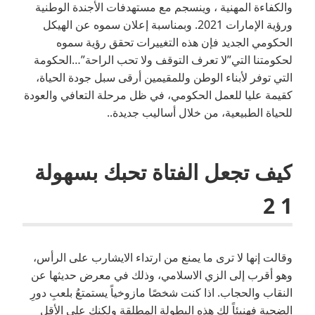
والكفاءة المهنية ، وينسجم مع مستهدفات الأجندة الوطنية
ورؤية الإمارات 2021. وبمناسبة إعلان سموه عن الهيكل
الحكومي الجديد فإن هذه التغييرات تحقق رؤية سموه
لحكومتنا التي”لا تعرف التوقف ولا تحب الراحة”…الحكومة
التي توفر لأبناء الوطن وللمقيمين أرقى سبل جودة الحياة،
كقيمة عليا للعمل الحكومي، في ظل مرحلة التعافي والعودة
للحياة الطبيعية، من خلال أساليب جديدة..
كيف تجعل الفتاة تحبك بسهولة
1 2
وقالت إنها لا ترى ما يمنع من ارتداء الايشارب على الرأس،
وهو أقرب إلى الزي الاسلامي، وذلك في معرض حديثها عن
النقاب والحجاب. اذا كنت شخصًا مازوخياً يستمتعُ بلعبِ دورِ
الضحية فهنيئاً لك هذه البطولة المطلقة ولكنك على الأقل