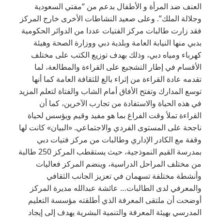
العنف ضد المرأة و الأطفال بدعم من “مفتي السعودية
وجلالة الملك”. وعلى صعيد النشاطات الأخرى خارج المركز
فقد زارت طالبات مركز الفتيات عددا من الدوائر الحكومية
بدبي منها النيابة العامة وبلدية دبي ووزارة الصحة وهيئة
كهرباء ومياه دبي، وذلك بهدف توزيع الكتب على مختلف
الأقسام في إطار التشجيع على القراءة والمطالعة، لما
تقدمه عادة القراءة من إثراء بالغ للثقافة العامة كما أنها
توسع المدارك وتفتح الأفاق أمام الشاب والفتاة لتعلم المزيد
في هذه الحياة والاستفادة من تجارب الآخرين، كما أن
القراءة تملأ وقت الفراغ بما هو مفيد وقيم ويؤسس لحياة
ناجحة على المستوى الفردي والاجتماعي. «البيان» كانت لها
وقفة مع الكادر الإداري وطالبات من مركز فتيات دبي
بمدرسة القيم النموذجية، حيث يستقطب المركز 250 طالبة
من مختلف المراحل الدراسية، وينضم المركز فعاليات
وأنشطة مختلفة تسهمان في تعزيز الجانب الثقافي
والمعرفي لدى الطالبات… عائشة عبدالله مديرة المركز
أوضحت أن ملتقى المعرفة الذي أطلقته مؤسسة التعليم
المدرسي بهيئة المعرفة والتنمية البشرية يهدف إلى إيجاد