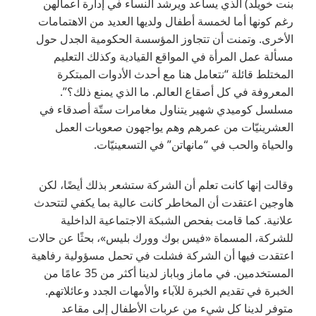
بنت خويلد) الذي يساعد ويرشد النساء في إدارة أعمالهن
رغم كونها أما لخمسة أطفال ولديها العديد من الاهتمامات
الأخرى. وتمنت أن تتجاوز المؤسسة الحكومية الجدل حول
مسألة عمل المرأة في المواقع القيادية وكذلك التعليم
المختلط قائلة “نتعامل هنا مع أحدث الأدوات المبتكرة
المعروفة في كل أصقاع العالم. ما الذي يمنع ذلك؟”.
مسلسل كوميدي شهير يتناول مغامرات ستّة أصدقاء في
العشرينيّات من عمرهم وهم يواجهون صعوبات العمل
والحياة والحب في “مانهاتن” في التسعينيّات.
وقالت إنها كانت تعلم أن الشركة ستشعر بذلك أيضًا، لكن
هاوجين اعتقدت أن المخاطر كانت عالية بما يكفي لتتحدث
علانية. كما قامت بفحص الشبكة الاجتماعية الداخلية
للشركة، المسماة «فيس بوك وورك بليس»، بحثًا عن حالات
اعتقدت فيها أن الشركة فشلت في تحمل مسؤولية رفاهية
المستخدمين. في ماماز وباباز لدينا أكثر من 35 عامًا من
الخبرة في تقديم الخبرة للآباء والأمهات الجدد وعائلاتهم.
متوفر لدينا كل شيء من عربات الأطفال إلى مقاعد