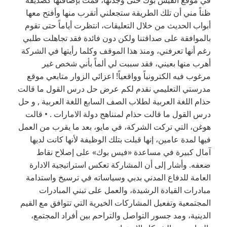
في موقع الفيس بوك حتى وجدتها، قمت بإضافتها كصديقة
ظناً مني أن تلك الطريقة ستجعلني أتقرب منها وأفتح معها
أبواب الحديث من خلال التعليقات، انتظرت أياماً حتى تقوم
بالموافقة على صداقتنا ولكن دون فائدة فقد تجاهلت طلبي
رغم أنها تعرفني، ومنذ هذا الموقف وكلما رأيتها في الشركة
أهرب منها بعيني، فقد سببت لي ألماً بأني شخص غير
مرغوب فيه الكترونياً وواقعياً! اعزائي الزوار متابعي موقع
مدرستي التعليمي نقدم لكم عرض حل درس القول ما قالت
حذام اللغة العربية لطلاب الصف السابع اللغة العربية , و حل
درس القول ما قالت حذام لمنناهج دولة الامارات . • قالت
هوغن، التي تركت الشركة، في مايو، بعد ما يقرب من العمل
فيها لمدة عامين، إنها قبلت بتلك الوظيفة لأنها كانت لديها
آمال كبيرة في مساعدة «فيس بوك» على إصلاح نقاط
ضعفه. وأشار إلى أن المشاركة تعكس استراتيجية الادارة
العامة للدفاع المدني بدبي وسياساته في ترسيخ واستدامة
مبادرات القيادة الرشيدة، والعمل على تبني المبادرات
المجتمعية وتفعيل المشاركات الخيرية التي تتوافق مع القيم
الدينية، ومد جسور التواصل والتراحم بين أفراد المجتمع،