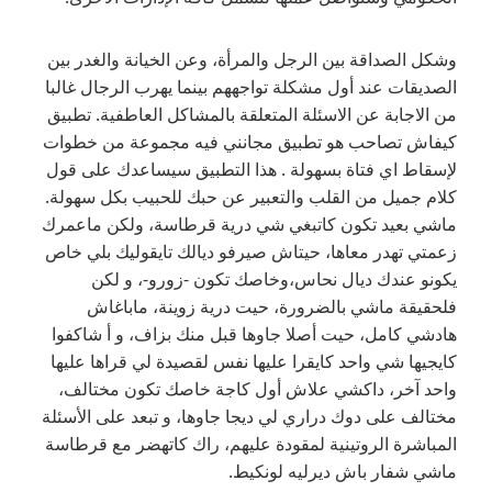
وشكل الصداقة بين الرجل والمرأة، وعن الخيانة والغدر بين
الصديقات عند أول مشكلة تواجههم بينما يهرب الرجال غالبا
من الاجابة عن الاسئلة المتعلقة بالمشاكل العاطفية. تطبيق
كيفاش تصاحب هو تطبيق مجانني فيه مجموعة من خطوات
لإسقاط اي فتاة بسهولة . هذا التطبيق سيساعدك على قول
كلام جميل من القلب والتعبير عن حبك للحبيب بكل سهولة.
ماشي بعيد تكون كاتبغي شي درية قرطاسة، ولكن ماعمرك
زعمتي تهدر معاها، حيتاش صيرفو ديالك تايقوليك بلي خاص
يكونو عندك ديال نحاس،وخاصك تكون -زورو-، و لكن
فلحقيقة ماشي بالضرورة، حيت درية زوينة، ماباغاش
هادشي كامل، حيت أصلا جاوها قبل منك بزاف، و أ شاكفوا
كايجيها شي واحد كايقرا عليها نفس لقصيدة لي قراها عليها
واحد آخر، داكشي علاش أول كاجة خاصك تكون مختالف،
مختالف على دوك دراري لي ديجا جاوها، و تبعد على اﻷسئلة
المباشرة الروتينية لمقودة عليهم، راك كاتهضر مع قرطاسة
ماشي شفار باش ديرليه لونكيط.