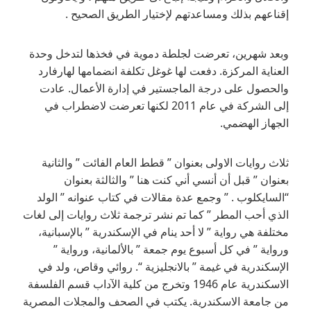
إقناعهم بذلك ومساعدتهم لإختيار الطريق الصحيح .
وبعد شهرين، تعرضت لجلطة دموية في فخذها لتدخل وحدة
العناية المركزة. دفعت لها غوغل تكلفة انضمامها لهارفارد
والحصول على درجة الماجستير في إدارة الأعمال. عادت
إلى الشركة في عام 2011 لكنها تعرضت لاضطراب في
الجهاز الهضمي.
ثلاث روايات الاولى بعنوان ” قطط العام الفائت ” والثانية
بعنوان ” قبل أن أنسي أني كنت هنا ” والثالثة بعنوان
“السايكلوب . ” وجمع عدة مقالات في كتاب عنوانه ” الولد
الذي أحب المطر ” كما تم نشر ترجمة ثلاث روايات إلى لغات
مختلفة هي رواية ” لا أحد ينام في الإسكندرية ” بالإسبانية،
ورواية ” في كل أسبوع يوم جمعة ” بالألمانية، ورواية ”
الإسكندرية في غيمة ” بالانجليزية “. روائي وقاص، ولد في
الاسكندرية عام 1946 وتخرج من كلية الآداب قسم الفلسفة
من جامعة الاسكندرية. يكتب في الصحف والمجلات المصرية