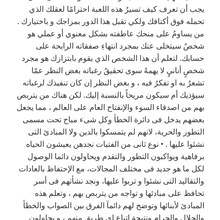
يجب أن تعرف كيف تسيرُ هذه اللعبة احترامًا لعقلك الذي
تحمله فوق أكتافك ولكي تقبل هذا الدور بمزاجك و باختيارك .
من يساومُ على منحك عاطفته بشكل معنوي أو عملي هو
شخصٌ سيتخلى عنك بمجرد انتهاءِ صفقاته الرابحة على
حسابك. لتعلم أن هذا الشخص الذي يقوم بابتزازك هو مجرد
شخصٍ أنانيٍ لا يهمهُ سوى تحقيقُ رغباته بغض النظر عمّا
تشعرُ به او تفكرُ فيه ، و بغض النظر إن كان تنفيذك لرغباته
سيؤذيك أم سيكون مريحاً بالنسبة إليك. لكن هناك من يتربص
بهم من اصدقاء السوء والإنفتاح العام على العالم ، مما يجعل
بعضهم يدخل فى دائرة الخطأ وكل شىء مباح تحت مسمى
التطور والحرية، لانهم لم يتمسكوا بالدين ولا المبادئ التى
نشئوا عليها . • نوع ثانى من الفتيات نجدهن يعيشون الحياه
برفاهية ويواكبون التطور والتقدم ويحاولون دائما الوصول
لكل ما هو جديد فى مختلف المجالات، مع الإحتفاظ بالعادات
والتقاليد التى نشئوا و تربوا عليها، ونجد نشأتهم فى أسر
تحافظ على مبادئها و تواجه من يتربص بهم ، وتعلم هذه
المبادئ لأبنائها وتوضح لهم دائمآ الفرق بين الصواب والخطأ
والحلال والحرام ونتيجة إتباع اى طريق منهم ، و يحاولون