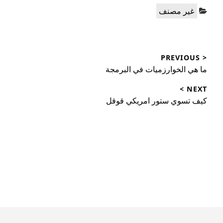
Categories:
غير مصنف
تصفّح
< PREVIOUS
المقالات
Previous
ما هي الخوارزميات في البرمجة
post:
NEXT >
Next
كيف تسوي ستور امريكي قوقل
post: