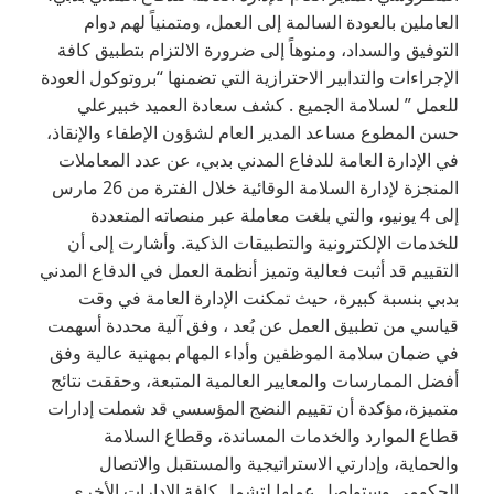
العاملين بالعودة السالمة إلى العمل، ومتمنياً لهم دوام
التوفيق والسداد، ومنوهاً إلى ضرورة الالتزام بتطبيق كافة
الإجراءات والتدابير الاحترازية التي تضمنها “بروتوكول العودة
للعمل ” لسلامة الجميع . كشف سعادة العميد خبيرعلي
حسن المطوع مساعد المدير العام لشؤون الإطفاء والإنقاذ،
في الإدارة العامة للدفاع المدني بدبي، عن عدد المعاملات
المنجزة لإدارة السلامة الوقائية خلال الفترة من 26 مارس
إلى 4 يونيو، والتي بلغت معاملة عبر منصاته المتعددة
للخدمات الإلكترونية والتطبيقات الذكية. وأشارت إلى أن
التقييم قد أثبت فعالية وتميز أنظمة العمل في الدفاع المدني
بدبي بنسبة كبيرة، حيث تمكنت الإدارة العامة في وقت
قياسي من تطبيق العمل عن بُعد ، وفق آلية محددة أسهمت
في ضمان سلامة الموظفين وأداء المهام بمهنية عالية وفق
أفضل الممارسات والمعايير العالمية المتبعة، وحققت نتائج
متميزة،مؤكدة أن تقييم النضج المؤسسي قد شملت إدارات
قطاع الموارد والخدمات المساندة، وقطاع السلامة
والحماية، وإدارتي الاستراتيجية والمستقبل والاتصال
الحكومي وستواصل عملها لتشمل كافة الإدارات الأخرى.