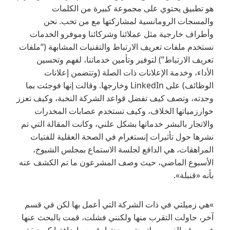
هو تطبيق يحتوي على مجموعة كبيرة من الكلمات
والمسجات الرومانسية لمشاركتها مع من تحب. نحن
وأطراف خارجية مثل عملائنا وشركائنا وموفرو الخدمات
نستخدم ملفات تعريف الارتباط والتقنيات المشابهة (“ملفات
تعريف الارتباط”) لتوفير وتأمين خدماتنا، لفهم وتحسين
الأداء، وخدمة الإعلانات ذات الصلة (وتتضمن إعلانات
الوظائف) على LinkedIn وخارجها. وقالت إنها فوجئت بما
وجدته، وتصف كيف تفضل قواعد الشركة النخبة، وكيف تعزز
خوارزمياتها الخلاف، وكيف تستخدم عصابات المخدرات
والاتجار بالبشر خدماتها بشكل علني، وكانت المقالة التي تم
نشرها حول تأثيرات إنستغرام في الصحة العقلية للفتيات
المراهقات، هي الدافع لجلسة الاستماع بمجلس الشيوخ،
الأسبوع الماضي، حيث وصف المشرعون ما تم الكشف عنه
بأنه «قنبلة».
»هي زميلتي في ذات الشركة التي أعمل بها لكن في قسم
آخر، حاولت التقرب منها ولكنني فشلت، قمت بالبحث عنها