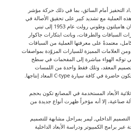
داد التحفيز أمام السائق، بما في ذلك حركة مؤشر
ذه العملية مع تشديد كبير على تحقيق الأصالة في
كل التفاصيل. وأدّى فوز السيارة التي قادها دنكان هاميلتون وطوني رولت عام 1953 إلى تبني
ات السباقات والطرقات، وباتت ابتكارات جاكوار
امل، معتمدةً على معرفتها العملية من السباقات
 ومن العلامات المميزة للسيارات المزوّدة بمواصفات
، والتي توجّه الهواء مباشرة إلى المفحمات في سطح
تصميم المعقد، وتلك فقط واحدة من اللمسات
ثلاثية الأبعاد المستخدمة في المصانع تكون بحجم
آلة صناعية، إلا أنه مؤخراً ظهرت أنواع جديدة من
التصميم الداخلي, ليمر بمراحل مشابهة للتصميم
 عبر برامج الكمبيوتر ودراسة الأبعاد الداخلية