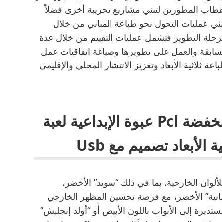
قطاب المطورين لتبني مشاريع تجريبة أخرى فضلاً
ي عمليات التحول نحو طباعة المباني من خلال
مرحلة التطوير فتشمل عمليات التقييم من خلال عدة
ابقة والعمل على تطويرها وصياغة اتفاقيات عمل
ة ثلاثية الأبعاد وتعزيز الانتشار المحلي والإقليمي
ألعاب أطفال درجة حرارة منخفضة Pcl عبوة الإبداعية لعبة
الأبعاد تصميم مع Usb
ون باقتناء هذه السيارة 12 خياراً للألوان الخارجية، بما في ذلك “سويد” الأخضر،
يطانية” الأخضر، مع فرصة تحسين المظهر الخارجي
ديرة إلى الأبواب باللون الأبيض أو “أولد إنجليش”