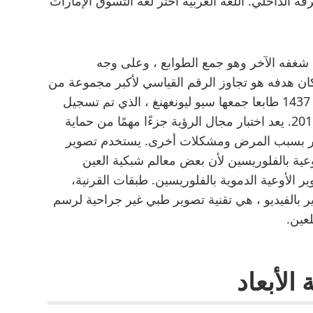
رفة الداخلي. اللغة العربية اختر لغة التسوق الإمارات
شغفه الآخر وهو جمع الطوابع ، وعلى وجه
ن هدفه هو تجاوز الرقم القياسي لأكبر مجموعة من
الطوابع التي تحتوي على سيارات والبالغ عددها 1437 طابعا جمعها سيو ليونغهنغ ، الذي تم تسجيل
رقمه القياسي في هونغ كونغ في 30 ديسمبر 2015. يعد اختبار مجال الرؤية جزءًا مهمًا من حماية
صر بسبب المرض ومشكلات أخرى. يستخدم تصوير
وعية بالفلوريسين لأن بعض معالم شبكية العين
ر الأوعية الدموية بالفلوريسين. طبقات القرنية،
ير بالفيديو ، هي تقنية تصوير طبي غير جراحية لرسم
عين.
الأبعاد