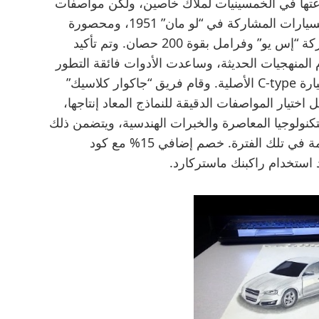
 43 سيارة من أصل 53 تمت صناعتها في الخمسينيات لملّاك خاصين، ولكن مواصفات
سيارة C-type المخصصة للإنتاج كانت أقرب للسيارات المشاركة في “لو مان” 1951، ومحصورة
بالفرامل الطبلية، مع مفحمات مزدوجة من شركة “إس يو” وفرامل بقوة 200 حصان. وتم تأكيد
المنهجيات الحديثة، وساعدت الأدوات فائقة التطور
التي تملكها جاكوار اليوم على تأكيد مطابقتها سيارة C-type الأصلية. وقام فريق “جاكوار كلاسيك”
 مطوّلة حول تاريخ C-type من أجل اختيار المواصفات الدقيقة للنماذج المعاد إنتاجها،
لتكنولوجيا المعاصرة والخبرات الهندسية، ويتضمن ذلك
اعتماد ذات التقنيات وأساليب التصنيع المستخدمة في تلك الفترة. خصم إضافي 15% مع كود