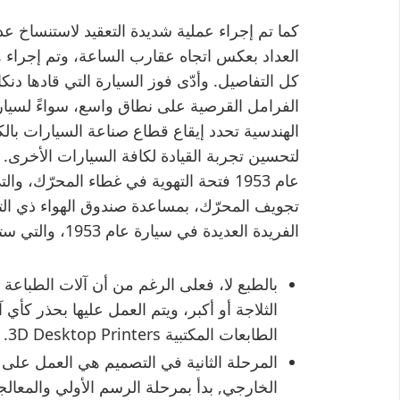
كما تم إجراء عملية شديدة التعقيد لاستنساخ ع
العداد بعكس اتجاه عقارب الساعة، وتم إجراء ه
الفرامل القرصية على نطاق واسع، سواءً لسيار
الهندسية تحدد إيقاع قطاع صناعة السيارات بالك
لتحسين تجربة القيادة لكافة السيارات الأخرى.
عام 1953 فتحة التهوية في غطاء المحرّك
تجويف المحرّك، بمساعدة صندوق الهواء ذي ال
الفريدة العديدة في سيارة عام 1953، والتي ستكون حاضرة في كافة سيارة C-type المعاد إنتاجها.
بالطبع لا، فعلى الرغم من أن آلات الطباعة 
الثلاجة أو أكبر، ويتم العمل عليها بحذر كأي 
الطابعات المكتبية 3D Desktop Printers.
المرحلة الثانية في التصميم هي العمل على 
الخارجي, بدأ بمرحلة الرسم الأولي والمعالجة