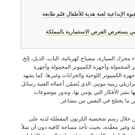
اب أطفال درجة حرارة منخفضة Pcl عبوة الإبداعية لعبة هدية للأطفال قلم طابعة
ي يستعرض الفرص الاستثمارية بالمملكة
محرك السيارة، مصباح كهربائية، الباب، الذيل، إلخ.
تر المحمولة وأجهزة الكمبيوتر المحمولة وأجهزة
جهزة الكمبيوتر اللوحية والخزانات وغيرها. كما يشهد
لى للفنان البرازيلي رينيه مونيز، الذي يُضمّن أعماله الفنية رسائل
الها نشر الأفكار التي يؤمن بها، وتدور موضوعات
س ما يختلج في النفس من مشاعر.
ن خلال رسم شخصية الكرتون المفضّلة لديه على
 وغير معقّدة، بحيث تأخذ مساحة كافية دون أن تملأ