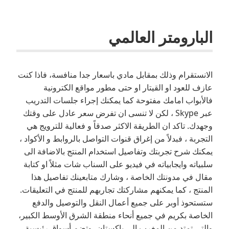
البارومتر العالمي
الانستقرام وذلك بمقابل مادي باسعار جدا منافسة، فاذا كنت
عازف للعود او القيتار او حتى مطور مواقع الكترونية
فالأبواب امامك مفتوحة كما يمكنك إجراء جلسات التدريب
عبر Skype ، لكن لا تنسى ان تفرض سعر عادل على وقتك
وجهدك. تاكد ان الطريقة الاكثر صدقاً و فعالية للترويج هي
التجربة ، فبدلاً من إغراق قنوات التواصل بالروابط و الأكواد ،
يمكنك شرح تجربتك وتفاصيل استخدام المنتج بالاضافة الى
سلبياته وايجابياته في فيديو على السناب شات مثلاً او كتابة
مقال في مدونتك الخاصة ، وشارك متابعينك تفاصيل هذا
المنتج ، كما يمكنهم مشاركتك تجاربهم للمنتج في التعليقات.
ستستحوذ أوبر على جميع أعمال النقل والتوصيل والدفع
الخاصة بكريم في جميع أنحاء منطقة الشرق الأوسط الكبير،
والتي تمتد من المغرب إلى باكستان، وتضم أسواق رئيسية