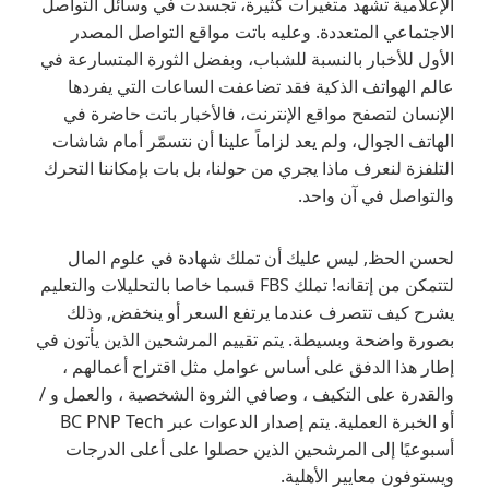
الإعلامية تشهد متغيرات كثيرة، تجسدت في وسائل التواصل
الاجتماعي المتعددة. وعليه باتت مواقع التواصل المصدر
الأول للأخبار بالنسبة للشباب، وبفضل الثورة المتسارعة في
عالم الهواتف الذكية فقد تضاعفت الساعات التي يفردها
الإنسان لتصفح مواقع الإنترنت، فالأخبار باتت حاضرة في
الهاتف الجوال، ولم يعد لزاماً علينا أن نتسمّر أمام شاشات
التلفزة لنعرف ماذا يجري من حولنا، بل بات بإمكاننا التحرك
والتواصل في آن واحد.
لحسن الحظ, ليس عليك أن تملك شهادة في علوم المال
لتتمكن من إتقانه! تملك FBS قسما خاصا بالتحليلات والتعليم
يشرح كيف تتصرف عندما يرتفع السعر أو ينخفض, وذلك
بصورة واضحة وبسيطة. يتم تقييم المرشحين الذين يأتون في
إطار هذا الدفق على أساس عوامل مثل اقتراح أعمالهم ،
والقدرة على التكيف ، وصافي الثروة الشخصية ، والعمل و /
أو الخبرة العملية. يتم إصدار الدعوات عبر BC PNP Tech
أسبوعيًا إلى المرشحين الذين حصلوا على أعلى الدرجات
ويستوفون معايير الأهلية.