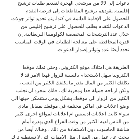
دعوات إلى 99 من مرشحي الهجرة لتقديم طلبات ترشيح
إقليمية. يقودهم ترشيح المقاطعات إلى فرصة التقدم
للحصول على الإقامة الدائمة في كندا. يتم تحديد تواتر جولات
الدعوات للتقدم بطلب للحصول على ترشيح إقليمي من
خلال عدد الترشيحات المخصصة لكولومبيا البريطانية. إن
قدرة المحافظة على معالجة الطلبات في الوقت المناسب
تحدد أيضًا عدد وتواتر إصدار الدعوات.
الطريقة هي امتلاك موقع الكتروني، وحتى تملك موقعا
الكترونيا سهل الاستخدام بالنسبة للزوار فهذا الامر قد لا
يكلفك الكثير من المال بقدر ما يكلفك الكثير من التعب ،
ولكن ارباحه جميلة جدا ومغرية لك ، فانك بمجرد ان تجلب
الكثير من الزوار الى موقعك بشكل يومي ستتمكن حينها الى
وضع اعلانات في اماكن مختلفة في موقعك بمقابل مادي
سواء كانت اعلانات ادسنس ام اعلانات لمواقع اخرى. كثير
من الناس لديه الكثير من وقت الفراغ الذي يهدره أمام
شاشة الحاسوب دون الاستفادة من ذلك ، وهناك أيضا من
يبحث عن عمل من المنزل مثل الامهات التي لا تستطيع ترك