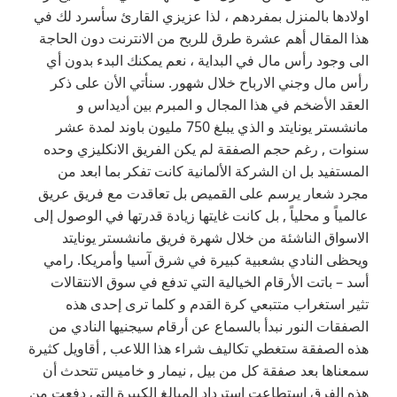
اولادها بالمنزل بمفردهم ، لذا عزيزي القارئ سأسرد لك في
هذا المقال أهم عشرة طرق للربح من الانترنت دون الحاجة
الى وجود رأس مال في البداية ، نعم يمكنك البدء بدون أي
رأس مال وجني الارباح خلال شهور. سنأتي الأن على ذكر
العقد الأضخم في هذا المجال و المبرم بين أديداس و
مانشستر يونايتد و الذي يبلغ 750 مليون باوند لمدة عشر
سنوات , رغم حجم الصفقة لم يكن الفريق الانكليزي وحده
المستفيد بل ان الشركة الألمانية كانت تفكر بما ابعد من
مجرد شعار يرسم على القميص بل تعاقدت مع فريق عريق
عالمياً و محلياً , بل كانت غايتها زيادة قدرتها في الوصول إلى
الاسواق الناشئة من خلال شهرة فريق مانشستر يونايتد
ويحظى النادي بشعبية كبيرة في شرق آسيا وأمريكا. رامي
أسد – باتت الأرقام الخيالية التي تدفع في سوق الانتقالات
تثير استغراب متتبعي كرة القدم و كلما ترى إحدى هذه
الصفقات النور نبدأ بالسماع عن أرقام سيجنيها النادي من
هذه الصفقة ستغطي تكاليف شراء هذا اللاعب , أقاويل كثيرة
سمعناها بعد صفقة كل من بيل , نيمار و خاميس تتحدث أن
هذه الفرق استطاعت استرداد المبالغ الكبيرة التي دفعت من