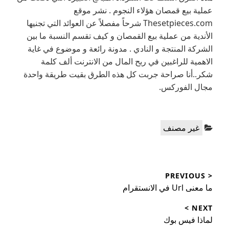
عملية بيع قمصان هؤلاء النجوم . نشر موقع
Thesetpieces.com شرحاً مفصلاً عن العوائد التي تجنيها
الأندية من عملية بيع القمصان و كيف تقسم النسبة ما بين
الشركة المنتجة و النادي . مدونة رائعة و موضوع في غاية
الاهمية للراغبين في ربح المال من الانترنت ألف كلمة
شكر..أنا صراحة جربت كل هذه الطرق بقيت طريقة واحدة
مجال الفوركس.
Categories:
غير مصنف
تصفّح
< PREVIOUS
المقالات
Previous
ما معنى Url في الانستقرام
post:
NEXT >
Next
لماذا فيس بوك