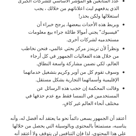
عدد المتابعين هو المؤشر الأساسي للشركات الكبرى
الذي يدفعهم لبث اعلاناتهم من خلالك ، يجب
استغلالها ولكن بحذر!
وبربط هذه الأحداث ببعضها، يرجح خبراء أن
“فيسبوك” يجني أموالا طائلة جراء بيع معلومات
مستخدميه لشركات أخرى.
ونظراً لأن تريندز مركز بحثي عالمي، فنحن نخاطب
من خلال هذه الفعاليات الجمهور في كل أرجاء
العالم، لكي نضمن مشاركة واسعة النطاق.
وسوف تقوم كل من أوبر وكريم بتشغيل خدماتهما
الإقليمية وأسمائهما التجارية بشكل مستقل.
وقالت المحكمة إن حجب هذه الرسائل عن
المستخدمين في النمسا فقط مع عدم حذفها في
مختلف أنحاء العالم غير كافٍ.
أعتقد أن الجمهور يسعى دائماً نحو ما يعتقد أنه أفضل له، وأنه
يناسبه، مستمتعاً بالمحتوى وبالوسيلة التي يحصل من خلالها
على هذا المحتوى، لذا فإن التنافس لن يتوقف ولا أعتقد أنه