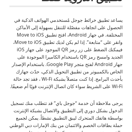
يساعد تطبيق خرائط جوجل مُستخدمي الهواتف الذكية في
الحصول على اتجاهات مفصّلة للتنقل بسهولة إلى الأماكن
المختلفة. في جهاز Android، افتح تطبيق Move to iOS
وانقر على “متابعة”. إذا لم يكن لديك تطبيق Move to iOS،
فيمكنك الضغط على زر رمز QR الموجود على جهاز iOS
الجديد وامسح رمز QR باستخدام الكاميرا الموجودة على
جهاز Android لفتح متجر Google Play. باستخدام الإصدار
الخاص بالكمبيوتر من تطبيق التحويل الذكي، حدّث جهازك
بأحدث البرامج. إذا كنت متصلاً بشبكة Wi-Fi ، فقد تجد حالة
Wi-Fi على الشريط سواء كان اتصال الإنترنت قويًا أم ضعيفًا.
يرجى ملاحظة أن خدمة “جوجل باي” قد تتطلب منك تسجيل
الدخول بشكل دوري إلى التطبيق والاتصال بشبكة الإنترنت
بواسطة هاتفك المتحرك ليبق التطبيق نشطاً. يمكن لجميع
حملة بطاقات الخصم والائتمان من بنك الإمارات دبي الوطني