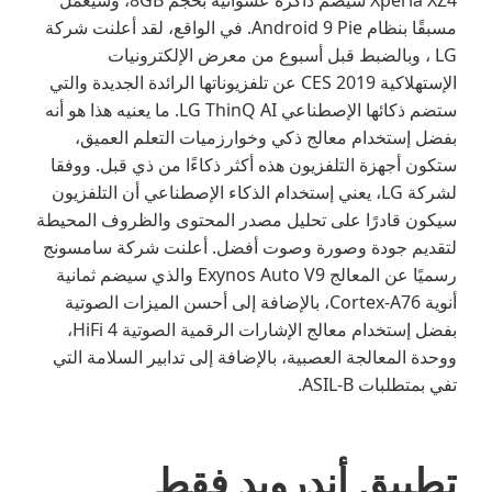
مسبقًا بنظام Android 9 Pie. في الواقع، لقد أعلنت شركة
LG ، وبالضبط قبل أسبوع من معرض الإلكترونيات
الإستهلاكية CES 2019 عن تلفزيوناتها الرائدة الجديدة والتي
ستضم ذكائها الإصطناعي LG ThinQ AI. ما يعنيه هذا هو أنه
بفضل إستخدام معالج ذكي وخوارزميات التعلم العميق،
ستكون أجهزة التلفزيون هذه أكثر ذكاءًا من ذي قبل. ووفقا
لشركة LG، يعني إستخدام الذكاء الإصطناعي أن التلفزيون
سيكون قادرًا على تحليل مصدر المحتوى والظروف المحيطة
لتقديم جودة وصورة وصوت أفضل. أعلنت شركة سامسونج
رسميًا عن المعالج Exynos Auto V9 والذي سيضم ثمانية
أنوية Cortex-A76، بالإضافة إلى أحسن الميزات الصوتية
بفضل إستخدام معالج الإشارات الرقمية الصوتية HiFi 4،
ووحدة المعالجة العصبية، بالإضافة إلى تدابير السلامة التي
تفي بمتطلبات ASIL-B.
تطبيق أندرويد فقط