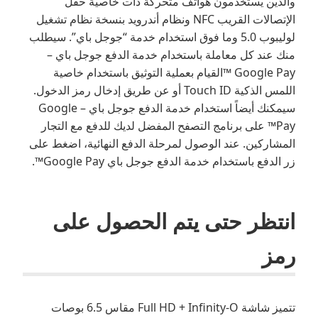
والذين يستخدمون هواتف متحركة ذات خاصية حقل
الإتصالات القريب NFC ونظام أندرويد بنسخة نظام تشغيل
لوليبوب 5.0 وما فوق استخدام خدمة “جوجل باي”. سيطلب
منك عند كل معاملة باستخدام خدمة الدفع جوجل باي –
Google Pay ™القيام بعملية التوثيق باستخدام خاصية
اللمس الذكية Touch ID أو عن طريق إدخال رمز الدخول.
سيمكنك أيضاً استخدام خدمة الدفع جوجل باي – Google
Pay™ على برنامج التصفح المفضل لديك للدفع مع التجار
المشاركين. عند الوصول لمرحلة الدفع النهائية، اضغط على
زر الدفع باستخدام خدمة الدفع جوجل باي Google Pay™.
انتظر حتى يتم الحصول على
رمز
تتميز شاشة Full HD + Infinity-O مقاس 6.5 بوصات