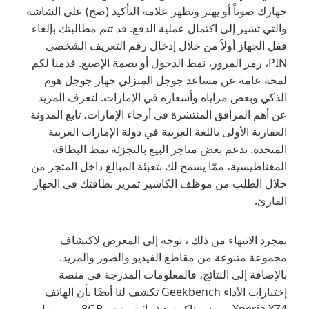
جهازك صوتاً أو يهتز وتظهر علامة التأكيد (صح) على الشاشة
والتي تشير إلى اكتمال عملية الدفع. قد تتم مطالبتك بإلغاء
قفل الجهاز أولاً من خلال إدخال رقم التعريف الشخصي
PIN، رمز المرور، نمط الدخول أو بصمة الإصبع. قدمنا لكم
لمحة عامة عن مساعد جوجل المنزلي جهاز جوجل هوم
الذكي وبعض مزاياه وأسعاره في الإمارات. لتعرف المزيد
عن أهم المرافق المنتشرة في أرجاء الإمارات، تابع المدونة
العقارية الأولى باللغة العربية في دولة الإمارات العربية
المتحدة. تدعم بعض متاجر البيع بالتجزئة نمط البطاقة
المغناطيسية، ممّا يسمح لك بتعبئة المبالغ داخل المتجر من
خلال الطلب من موظف الكاشير تمرير بطاقتك في الجهاز
القارئ.
بمجرد الانتهاء من ذلك ، توجه إلى المعرض لاكتشاف
مجموعة متنوعة من مقاطع الفيديو والصور والمزيد.
بالإضافة إلى النتائج، فالمعلومات المدرجة في منصة
إختبارات الأداء Geekbench تكشف لنا أيضًا بأن الهاتف
Xperia XZ4 سيضم ذاكرة عشوائية بحجم 8GB، وسيعمل