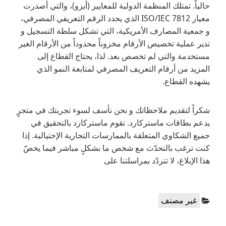
حالياً. تمتلك المنظمة الدولية للمعايير (أيزو)، والتي أصدرت
معيار ISO/IEC 7812 الذي يحدد الرقم التعريفي المصرفي،
و جمعية المصارف الأمريكية، التي تشكل سلطة التسجيل و
تدير عملية تخصيص الأرقام مخزوناً محدوداً من الأرقام الغير
مستخدمة والتي لم تخصص بعد. لذا، يحتاج القطاع إلى
المزيد من أرقام التعريف المصرفي لمتابعة النمو الذي
يشهده القطاع.
شكراً لتقديم ملاحظاتك و نحن نأسف لسوء تجربتك في متجرٍ
يدعم بطاقات ماستركارد. تقوم ماستركارد بالتحقيق في
جميع الشكاوي المتعلقة بالممارسات التجارية الإحتيالية. إذا
كنت ترغب بالتحدّث مع شخص ما بشكلٍ مباشر فيما يخصّ
هذا الإبلاغ، لا تتردّد بمراسلتنا على
Categories:
غير مصنف