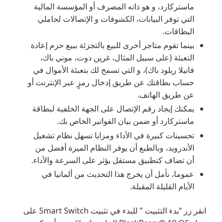
ماستركارد، و هو ذاته المصرف أو المؤسسة المالية
التي توفر البيانات، الكشوفات و الإتصالات لحاملي
البطاقات.
بينما تقوم متاجر أخرى للبيع بالتجزئة ببيع حزم إعادة
التعبئة (على سبيل المثال، غرين دوت، موني باك،
فانيلا ريلود باك)، و التي تسمح لك بتعبئة الأموال في
حساب بطاقتك عن طريق إدخال رمزٍ عبر الإنترنت أو
عن طريق الهاتف.
يمكنك إيجاد رقم الإتصال على الجهة الخلفية لبطاقة
ماستركارد أو ضمن بيان الفواتير الخاص بك.
تحسينات كبيرة في الأداء ومزايا تسهل نظام تشغيل
الأندرويد، وبالطبع أن يوفر النظام الميزة أفضل من
أن تضاف كتطبيق مستقل يؤثر على السرعة والأداء.
عموما، نأمل أن يخرج هذا التحديث من ألمانيا في
الأيام القليلة المقبلة.
انقر زر “بدء التثبيت ” للبدء في تثبيت Smart Switch على