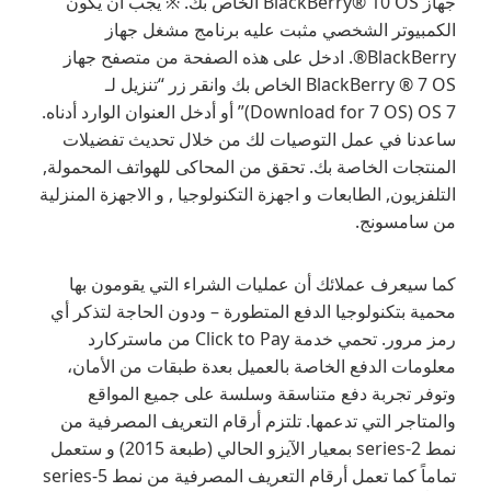
جهاز BlackBerry® 10 OS الخاص بك. ※ يجب أن يكون
الكمبيوتر الشخصي مثبت عليه برنامج مشغل جهاز
BlackBerry®. ادخل على هذه الصفحة من متصفح جهاز
BlackBerry ® 7 OS الخاص بك وانقر زر “تنزيل لـ
Download for 7 OS) OS 7)” أو أدخل العنوان الوارد أدناه.
ساعدنا في عمل التوصيات لك من خلال تحديث تفضيلات
المنتجات الخاصة بك. تحقق من المحاكى للهواتف المحمولة,
التلفزيون, الطابعات و اجهزة التكنولوجيا , و الاجهزة المنزلية
من سامسونج.
كما سيعرف عملائك أن عمليات الشراء التي يقومون بها
محمية بتكنولوجيا الدفع المتطورة – ودون الحاجة لتذكر أي
رمز مرور. تحمي خدمة Click to Pay من ماستركارد
معلومات الدفع الخاصة بالعميل بعدة طبقات من الأمان،
وتوفر تجربة دفع متناسقة وسلسة على جميع المواقع
والمتاجر التي تدعمها. تلتزم أرقام التعريف المصرفية من
نمط 2-series بمعيار الآيزو الحالي (طبعة 2015) و ستعمل
تماماً كما تعمل أرقام التعريف المصرفية من نمط 5-series