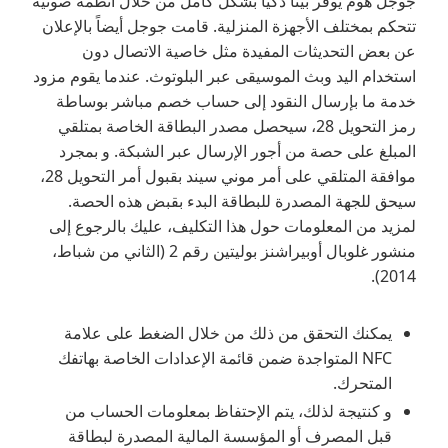
جوجل هوم يوفر بيتاً ذكياً بشكل كامل من خلال أنظمة صوتية
تتحكم بمختلف الأجهزة المنزلية. قامت جوجل أيضاً بالإعلان
عن بعض التحديثات المفيدة مثل خاصية الاتصال دون
استخدام اليد وبث الموسيقى عبر البلوتوث. عندما يقوم مزود
خدمة ما بإرسال النقود إلى حساب خصم مباشر بوساطة
رمز التحويل 28، سيحصل مصدر البطاقة الخاصة بمتلقي
المبلغ على حصة من أجور الإرسال عبر الشبكة. و بمجرد
موافقة المتلقي على أمر موني سيند بقبول أمر التحويل 28،
سيحق للجهة المصدرة للبطاقة البدء بقبض هذه الحصة.
لمزيد من المعلومات حول هذا التكليف، عليك بالرجوع إلى
منشور غلوبال أوبيراشنز بوليتين رقم 2 (الثاني من شباط،
2014).
يمكنك التحقق من ذلك من خلال الضغط على علامة
NFC المتواجدة ضمن قائمة الإعدادات الخاصة بهاتفك
المتحرك.
و كنتيجة لذلك، يتم الإحتفاظ بمعلومات الحساب من
قبل المصرف أو المؤسسة المالية المصدرة لبطاقة