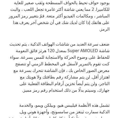
بوجود حواف تحيط بالحواف المسطحة وثقب صغير للغاية
للكاميرا. 2 مما يعني شاشة أكثر غامرة تجعل اللعب ، والبث
المباشر ، ومكالمات الفيديو أكثر متعة. قمّ بتغيير رمز المرور
على هاتفك إذا كان لديك شك في أن شخص آخر يعرف هذا
الرمز.
ضعف سرعة العديد من شاشات الهواتف الذكية ، يتم تحديث
شاشة Super AMOLED بمعدل 120 هرتز فائق النعومة
للحفاظ على وضوح الحركة والاستجابة للمس بسرعة. سواء
كنت تقوم بالتمرير لأسفل في المخطط الزمني أو تتصفح
معرض الصور الخاص بك ، فإن الشاشة تتحرك بسرعة مع
اهتزاز أقل. لن يتم مشاركة رقم بطاقتك ولا هويتك مع
التاجر، ولن يتم أيضاً تخزين أرقام البطاقة الفعلية على
جهازك، وسيتم بدلًا من ذلك استخدام رقم رمز مميز.
تشمل هذه الأنظمة فيليبس هيو، وبيلكن ويمو، والخدمة
الذكية سمارت ثينغز من سامسونج، وأجهزة هوني ويل.