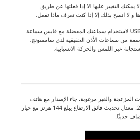
لا يمكنك التغيير عليها الا إذا فعلتها عن طريق
ا و لا انصح بذلك إلا إذا كنت تعرف ماذا تفعل.
لا، ولكن يمكنك شبك موصل مقبس سماعة USB-C لاستخدام سماعتك المفضلة مع قابس سماعة
 واسعة من سماعات الأذن الحقيقية لدى سامسونج.
Ak للحدّ من التعليقات المزعجة والغير مرغوبة. جاء الإصدار مع هاتف
سامسونج جالكسي Nexus في 18 أكتوبر 2011. معدل تحديث فائق الارتفاع يبلغ 144 هرتز مع خيار
اف حديثًا.