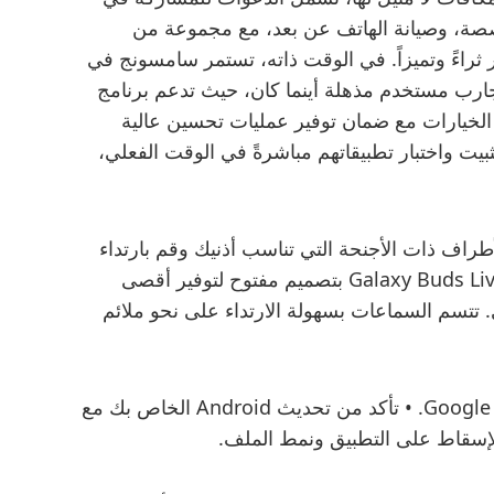
صصة، وصيانة الهاتف عن بعد، مع مجموعة من
 ثراءً وتميزاً. في الوقت ذاته، تستمر سامسونج في
جارب مستخدم مذهلة أينما كان، حيث تدعم برنامج
لمنحهم المزيد من الخيارات مع ضمان توفير عمليات تحسين عالية
يت واختبار تطبيقاتهم مباشرةً في الوقت الفعلي،
طراف ذات الأجنحة التي تناسب أذنيك وقم بارتداء
سماعات الأذن بشكل صحيح. تتسم سماعات Galaxy Buds Live بتصميم مفتوح لتوفير أقصى
تتسم السماعات بسهولة الارتداء على نحو ملائم
انتقل إلى صفحة تثبيت التطبيق في متجر Google Play. • تأكد من تحديث Android الخاص بك مع
إسقاط على التطبيق ونمط الملف.