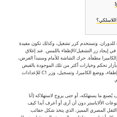
لجزء الخلفي شاشة ال LCD القابلة للدوران. وتستخدم كزر تشغيل، وكذلك تكون مفيدة
 إيجاد زر التشغيل/الإطفاء باللمس. عند إغلاق
محمية والكاميرا مطفأة. حرك الشاشة للأمام وستبدأ العرض،
 بأزار تحكم وخيارات أكثر من تلك الموجودة بالقبض
نفسه. يحتوي الجزء العلوي على أزرار تشغيل/إطفاء، ووضع الكاميرا، وتسجيل، وزر C1 للإعدادات
.
يُصنع ما يستهلكه، أو حتى يروج لاستهلاكه (أنا
ات الألاباستر دون أن أرى أو أعرف أبدا كيف
 الثقل المصري المميز، الذي يتخذ شكل حقائب