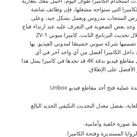
ردت استخدام الكاميرا طوال اليوم، احمل معك بطارية
الكاميرا التي ستواجه مشغلها، فإن وظائف شاشة
عرض المنتجات مدروس ويعمل بشكل جيد، وعلى
 وجد بعض الصعوبة في التعرف عليه عند ارتداء قناع
واقٍ، فإني أعتقد أنه شيء يمكن تحسينه من خلال تحديث البرنامج الثابت. كاميرا سوني ZV-1
تصممها شركة سوني خصيصًا لمدوني الفيديو. بها
 داخل الكاميرا أفضل من أي واحد آخر في أي
كاميرا صغيرة أخرى استخدمتها، وتجد بها أفضل مقاطع فيديو بدقة 4K قد تجدها في كاميرا بمثل هذا
و الأفضل على الإطلاق.
ثم يواصل طي الهاتف وفتحه، وفتحه لمشاهدة عملية فتح أحد مقاطع فيديو Unbox
اية، بفضل معدل التحديث التكيفي الجديد البالغ
وايا المستديرة وفتحة الكاميرا.