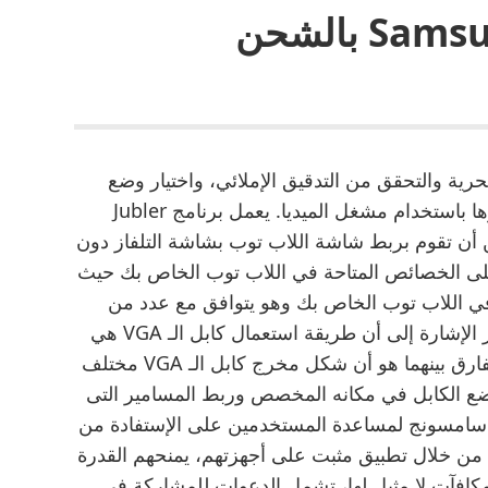
هل يتمتع هاتف Samsung S21 بالشحن
ية والتحقق من التدقيق الإملائي، واختيار وضع
الترجمة إلخ، وقبل حفظ الترجمة، يمكنك اختبارها باستخدام مشغل الميديا. يعمل برنامج Jubler
أن تقوم بربط شاشة اللاب توب بشاشة التلفاز دون
 على الخصائص المتاحة في اللاب توب الخاص بك حيث
د أن يتوافر نظام Intel Wireless Display في اللاب توب الخاص بك وهو يتوافق مع عدد من
الأجهزة مثل Netgear وجهاز Push2Tvg. تجدر الإشارة إلى أن طريقة استعمال كابل الـ VGA هي
نفسها طريقة استعمال كابل الـ HDMI ولكن الفارق بينهما هو أن شكل مخرج كابل الـ VGA مختلف
وضع الكابل في مكانه المخصص وربط المسامير التى
طبيق أعضاء سامسونج لمساعدة المستخدمين على الإستفادة من
هاز Galaxy الذي يحملونه، من خلال تطبيق مثبت على أجهزتهم، يمنحهم القدرة
افآت لا مثيل لها، تشمل الدعوات للمشاركة في