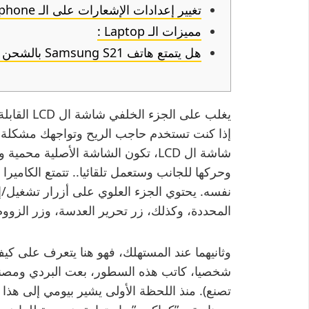
تغيير إعدادات الإشعارات على الـ Iphone
مميزات الـ Laptop :
هل يتمتع هاتف Samsung S21 بالشحن اللاسلكي؟
يغلب على ا
إذا كنت تستخدم حاجب الريح وتواجهك مشكلة في
شاشة ال LCD، تكون الشاشة الأصلية 
وحركها للجانب وستعمل تلقائيا.. تتمتع الكاميرا
المحددة، وكذلك، زر تحرير العدسة، وزر الزووم
وثانيهما عند المستهلك، فهو هنا يتعرف على كيف 
شخصيا، كاتب هذه السطور، بعت البردي ومصنوع
تصنع). منذ اللحظة الأولى يشير بيومي إلى هذا