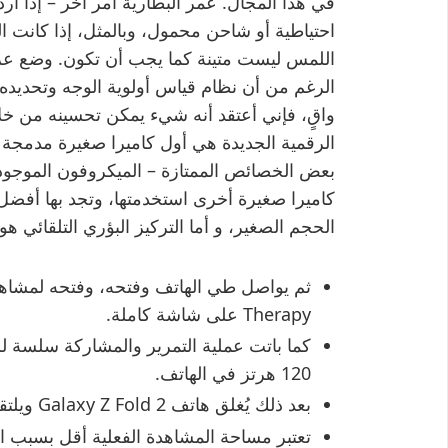
في هذا المجال. عمر البطارية أمر آخر – إذا أ
احتياطية أو شاحن محمول، وبالمثل، إذا كانت 
اللمس ليست متينة كما يجب أن تكون. وضع 
الرغم من أن نظام قياس أولوية الوجه وتحديده
الرقمية الجديدة هي أول كاميرا صغيرة مدمجة 
بعض الخصائص الممتازة – الميكروفون الموجود
الحجم الصغير، و أما التركيز البؤري التلقائي ه
Therapy على شاشة كاملة.
كما باتت عملية التمرير والمشاركة سلسة للغ
120 هرتز في الهاتف.
بعد ذلك يُغلق هاتف Galaxy Z Fold 2 ويلتقط صورة خلفية وأمامية.
تعتبر مساحة المشاهدة الفعلية أقل بسبب الز