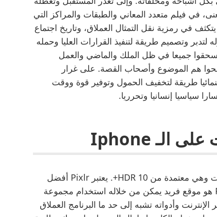
بكل أشباحه ومخلفاته. وإلى تعذر المستقبل وتعطله
ى، في فيلم متعدد المعاني والطبقات والمراكز التي
يتكثف في رمزية نقل التمثال العملاق، وتاريخ اجتماع
له لتدبر وتصميم طريقة لتنفيذ القرارات العليا وحمله
ينسحقوا جميعا في ظل الملك والماضي والعمل
صبحوا هم الموضوع وأصحاب القصة. على غرار
ائيا طريقة لتخفيف الحمول وتوفير قوة ووقت
ا سياسيا إنسانيا وتحرريا.
الـ Iphone
تم تصميم الشاشة للتعامل مع أصعب الرسومات وهي معتمدة من HDR 10+. يعتبر Pixlr أفضل
موقع لتحرير الصور المهتزة على الإنترنت Pixlr هو موقع فريد يمكن من خلاله استخدام مجموعة
الإنترنت وأدواته تشبه إلى حد ما البرنامج العملاق