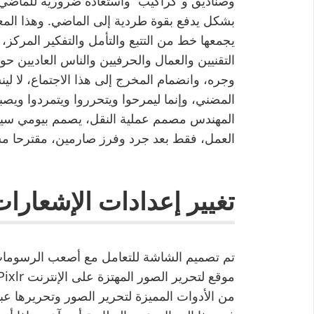
وصناديق و”كراكيب” واستعادة ضرورية للماضي 
بشكل يدفع بقوة طردية إلى الماضي. وهذا المعن
يجمعها خط من التتبع والتأمل والتفكير المركز، 
التقنيين والعمال والحرفيين والناس العاديين حو
وجره، وانضمام المخرج إلى هذا الاجتماع، لا ل
المضني، وإنما ليمرحوا ويتحرروا ويتمردوا وي
المهندس مصمم عملية النقل، يصمم بيومي سينم
العمل، فقط بعد جرد وفرز صارمين، مقترحا مسار
تغيير إعدادات الإشعارات على 
من الأدوات المميزة لتحرير الصور وتحريرها عبر 