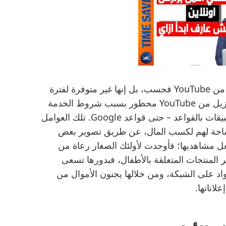
لكن على التطبيقات التي جربتها، لن يتم تنزيلها من YouTube فحسب، بل إنها غير متوفرة لفترة
طويلة. قال أحد تلك التطبيقات في وصفه، “التنزيل من YouTube محظور بسبب شروط الخدمة
الخاصة به”. تضمن Apple أن يلتزم صانعو التطبيقات بالقواعد – حتى قواعد Google. تلك العوامل
 مساحة لهم لكسب المال، عن طريق تصوير بعض
فعل مشاهديها؛ فأوجدت لأولئك الصغار رعاة من
ر المنتجات المتعلقة بالأطفال، فبدورها تسعى
واد على الشبكة، ومن خلالها يجنون الأموال من
لاناتها.