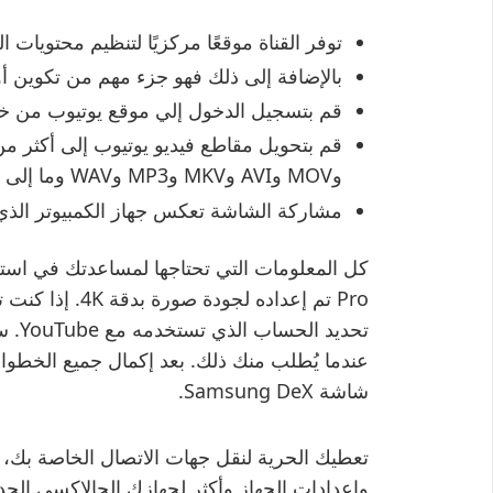
توفر القناة موقعًا مركزيًا لتنظيم محتويات ا
بالإضافة إلى ذلك فهو جزء مهم من تكوين أو
قم بتسجيل الدخول إلي موقع يوتيوب من خلا
وMOV وAVI وMKV وMP3 وWAV وما إلى ذلك.
مشاركة الشاشة تعكس جهاز الكمبيوتر الذي تم 
عندما يُطلب منك ذلك. بعد إكمال جميع الخطوا
شاشة Samsung DeX.
تعطيك الحرية لنقل جهات الاتصال الخاصة بك، ا
وإعدادات الجهاز وأكثر لجهازك الجالاكسي الجدي