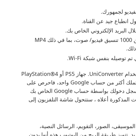
لفيديو لجمهورك.
ل انطباع جيد عن القناة.
ل البريد الإلكتروني الخاص بك.
قم بتحويل مقاطع فيديو يوتيوب إلى أكثر من 1000 تنسيق فيديو/ صوت، بما في ذلك MP4
توصيله بنفس شبكة Wi-Fi.
كل المعلومات التي تحتاجها لمساعدتك في استخدام UniConverter. جهاز PS5 أو PlayStation®4
Pro تم إعداده لجودة صورة بدقة 4K. إذا كنت تملك أكثر من حساب Google واحد، فاحرص على
تحديد الحساب الذي تستخدمه مع YouTube. سجل دخولك بواسطة حساب Google الخاص بك
ت المذكورة أعلاه ، ستتحول شاشة التلفزيون إلى
لموسيقى، الصور، التقويم، الرسائل النصية،
د. تتميز طريقة الربح من اليوتيوب هذه أنها بدون