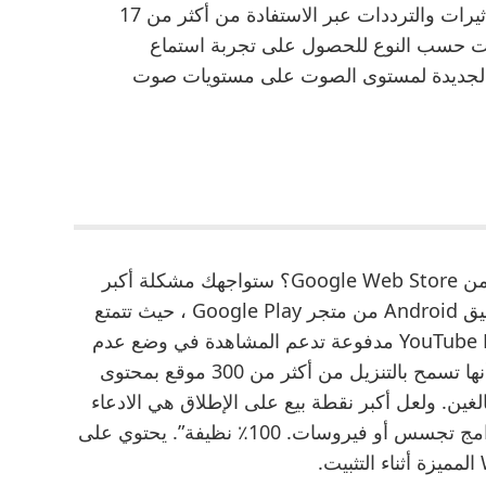
أكثر وضوحًا للأفلام. يحدد المعالج الأصوات والتأثيرات والترددات عبر الاستفادة من أكثر من 17
صوت حسب النوع للحصول على تجربة استماع
 الجديدة لمستوى الصوت على مستويات صوت
هل تتذكر مشكلة استخدام ملحقات Chrome من Google Web Store؟ ستواجهك مشكلة أكبر
عندما تريد التنزيل من YouTube باستخدام تطبيق Android من متجر Google Play ، حيث تتمتع
Google بقبضة أكثر إحكامًا (وخدمة YouTube Premium مدفوعة تدعم المشاهدة في وضع عدم
الاتصال). تزعم Digiarty WinX متعدد اللغات أنها تسمح بالتنزيل من أكثر من 300 موقع بمحتوى
غين. ولعل أكبر نقطة بيع على الإطلاق هي الادعاء
بأنه “لا توجد برامج ضارة أو برامج إعلانية أو برامج تجسس أو فيروسات. 100٪ نظيفة”. يحتوي على