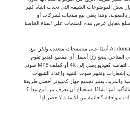
ر بعض الموضوعات الشيقة التي تجذب انتباه كثير
العمولة، وهذا يعني بيع منتجات لشركات أو
لغ مقابل عرض هذه المنتجات على القناة الخاصة
يتوفر YouTube Video Downloader من Addoncrop أيضًا على متصفحات متعددة ولكن مع
ي المتاجر. يضع زرًا أسفل أي مقطع فيديو تقوم
بتشغيله على YouTube ، مما يجعل من السهل التقاطه كفيديو يصل إلى 4K أو كملف MP3 صوتي
 إشعارات وتغيير صوت التنبيه وإعداد التنبيهات
مية والمزيد. يعتبر تجميع جهاز كمبيوتر أفضل طريقة
لتأكيد أمرًا شاقًا. ستحتاج أن تعرف من أين تبدأ ؟
ت متوافقة ؟ قائمة من الأسئلة لا حصر لها.