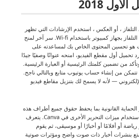
لتلفاز ، أو العكس ، استخدم الإرشادات التي تظهر
على الشاشة لضبط الإعداد الخاص بك وتوصيل التلفاز بجهاز كمبيوتر باستخدام Wi-fi. سر آخر لمنح
ات هو تحسين المحتوى الخاص بك لمساعدته على
الترتيب الأول على YouTube. بمجرد تحميل أول مقطع الفيديو، امنحه عنوانًا وصفيًا جيدًا
كد من تضمين كلمتك الرئيسية أو العبارة الرئيسية.
تتمكن من إنشاء حساب يوتيوب متابع وبالتالي ناجح.
ن السوق الإلكتروني — لأنه لا يسمح لك بتنزيل مقاطع فيديو
ر الحماية القانونية بما يحفظ حقوق جميع أطراف هذه
العلاقة. يمكنك تخصيص تصميم البانر بالكامل باستخدام ميزات التحرير الأخرى في Canva. يتعرف
اضة أو أفلامًا أو أخبارًا أو موسيقى، ثم يقوم
تع بنشرات أخبار ذات صوت واضح ومؤثرات صوتية