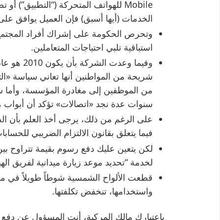
Mobile للهواتف المتحركة (“التطبيق”) 
الخدمات (أيها أسبق) فإن العميل يوافق على
وتحرص الحكومة على إشراك أفراد المجتم
استباقية تلبي احتياجات المتعاملين.
وفيما وعدت
شريحة من المواطنين أنها تعاني سياسة «الت
من الموظفين إلى مغادرة المؤسسة، وأما 
سنوات عدة نجد «اتصالات» تؤكد أن أبواب مس
على الرغم من ذلك، يرجى أخذ العلم بأن الص
فيما يتعلق بقانون الالتزام الضريبي للحسابات
لخدمة “تحديد موعد زيارة ميدانية لفريق اله
قطعت الألواح الشمسية شوطاً طويلاً في مس
واستخدامها، تنخفض تكلفتها.
باعتبارك مالك المركبة، أنت المسؤول عن دفع 