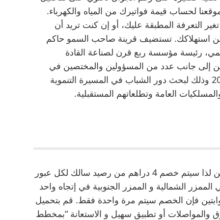
وقعنا لحساب قيمة فواتيرك من المياه والكهرباء.
غير التعرفة المطبقة عليك، أو إن كنت تريد أن
من استهلاكك. تستضيف قرينة صاحب السمو حاكم
مي، رئيسة مؤسسة ربع قرن لصناعة القادة
عين إلى جانب عدد من المسؤولين والمختصين في
جلسة خاصة خلال منتدى الاتصال الحكومي 2019 وذلك لبحث دور الشباب في المسيرة التنموية
لمسلكيات العامة وتطلعاتهم المستقبلية.
نعم، بوابتي الصفا و البرشا هما بوابتين منفصلتين لذا سيتم خصم 4 دراهم من رصيد سالك لكل عبور
 الممزر الشمالية و الممزر الجنوبية في إتجاه واحد
ابتين فإن الخصم سيتم مرة واحدة فقط. قم بتحميل
ق والمواصلات أو تطبيق سهيل و الاستعانة “بمخطط