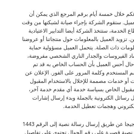
كم خلال خمسة أيام برقم المرجع الذي يمكن أن
ميل. ستقوم الشركة بإجراء صيانة لشبكتها من وقت
 الخدمة، ستتخذ الشركة أيضا التدابير الاعتيادية
 تزويد العميل بالمعلومات حول منتجاتنا أو عروضنا
علومات ذات الصلة. يتحمل العميل مسؤولية حماية
اد الفيروسات والجدار الناري الشخصي مفروضة،
 حال أحس العميل بأن الحساب الخاص به قد تم
سم المستخدم وكلمة المرور على الفور. الإعلان عن
ات أو خدمات مصممة للإخلال بالاستخدام المقبول
لمقبول الخاص بسياسة خدمة أي مقدم خدمة آخر،
رسائل الكترونية بالجملة وبدء إرسال إشارات
لالكتروني وهجمات تعطيل الخدمة.
يمكنك معرفة مقدار ما تبقى من موبايلي 150 جيجا عن طريق إرسال رسالة نصية إلى الرقم 1443
 تصلك رسالة نصية قصيرة على رقم الجوال تحتوي على تفاصيل