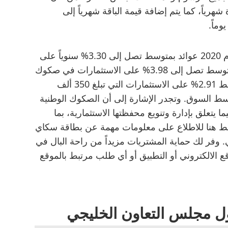
هرياً، كما يتم إضافة قيمة الباقة شهرياً إلى
وفي المقابل، وزعت الصكوك الوطنية خلال عام 2020 عوائد بمتوسط تصل إلى 3.30% سنوياً على
استثمارات الصكوك لأجل، كما وزعت عوائد بمتوسط تصل إلى 3.98% على الاستثمارات في صكوك
الادخار التي تبلغ مليون درهم فما فوق، وبمتوسط 2.91% على الاستثمارات التي تبلغ 350 ألف
سط السوق. وتجدر الإشارة إلى أن الصكوك الوطنية
 يتعلق بإدارة وتنويع محفظتها الاستثمارية، بما
غط هنا للاطلاع على معلومات مهمة عن بطاقة سكاي
ي. وفر لك حماية المشتريات مزيداً من راحة البال في
ع الالكتروني أو التطبيق أو أي طلب مرتبط بالموقع
ل مجلس التعاون الخليجي