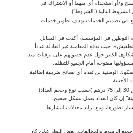
أو تصفح و/أو استخدام أي منهما أو الاشتراك في
 الشروط التالية (“الشروط”).
ع في تصميم الخدمات بهدف تطوير خدمات
 الشركة بأن يكون 2010 هو عام التوطين في المؤسسة، أكدت في المقابل
طفيش»، حيث تدفع المعاملة غير العادلة عدداً
شكاوى الكثير حول عدم حصولهم على ترقيات منذ
ؤوليها مفتوحة أمام الجميع للتظلم.
كوك الوطنية لن تُقدم أي نصائح ضريبية إضافية
 الأجنبية.
لكن يتعين عليك دفع رسوم بقيمة تتراوح بين 30 إلى 75 درهم (حسب نوع وحجم العداد)
يئة” إن كان العداد يعمل بشكل صحيح.
ار تطورها، ومع تزايد معدلات انتشارها
جميع الرسوم والمخالفات، بغض النظر عمّن كان