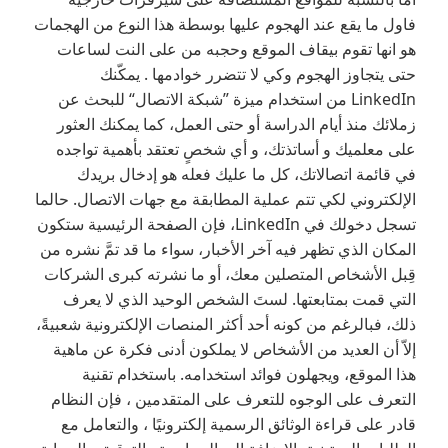
فاول ما يقع عند الهجوم عليها بوسطة هذا النوع من الهجمات
هو انها تقوم بيقاف الموقع وحجبه من على النت لساعات
حتى يتجاوز الهجوم وكي لا تتضرر خوادمها . يمكّنك
LinkedIn من استخدام ميزة ”شبكة الاتصال“ للبحث عن
زملائك منذ أيام الدراسة أو حتى العمل، كما يمكنك العثور
على معلميك و أساتذتك، و أي شخصٍ تعتقد بأهمية تواجده
في قائمة اتصالاتك، كل ما عليك فعله هو إدخال بريدك
الإلكتروني لكي تتم عملية المطابقة مع جهات الاتصال. حالما
تسجل دخولك في LinkedIn، فإن الصفحة الرئيسية ستكون
المكان الذي تظهر فيه آخر الأخبار، سواء ما قد تمَّ نشره من
قِبل الأشخاص المتصلين معك، أو ما نشرته كبرى الشركات
التي قمت بمتابعتها. لستَ الشخص الوحيد الذي لا يعرف
ذلك، فبالرغم من كونه أحد أكثر المنصات الإلكترونية شعبيةً،
إلاّ أن العديد من الأشخاص لا يملكون أدنى فكرة عن ماهية
هذا الموقع، ويجهلون فوائد استخدامه. باستخدام تقنية
التعرف على الوجوه للتعرف على المتقدمين ، فإن النظام
قادر على قراءة الوثائق الرسمية إلكترونيًا ، والتعامل مع