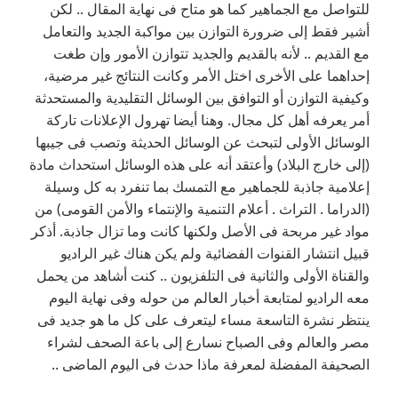
للتواصل مع الجماهير كما هو متاح فى نهاية المقال .. لكن
أشير فقط إلى ضرورة التوازن بين مواكبة الجديد والتعامل
مع القديم .. لأنه بالقديم والجديد تتوازن الأمور وإن طغت
إحداهما على الأخرى اختل الأمر وكانت النتائج غير مرضية،
وكيفية التوازن أو التوافق بين الوسائل التقليدية والمستحدثة
أمر يعرفه أهل كل مجال. وهنا أيضا تهرول الإعلانات تاركة
الوسائل الأولى لتبحث عن الوسائل الحديثة وتصب فى جيبها
(إلى خارج البلاد) وأعتقد أنه على هذه الوسائل استحداث مادة
إعلامية جاذبة للجماهير مع التمسك بما تنفرد به كل وسيلة
(الدراما . التراث . أعلام التنمية والإنتماء والأمن القومى) من
مواد غير مربحة فى الأصل ولكنها كانت وما تزال جاذبة. أذكر
قبيل انتشار القنوات الفضائية ولم يكن هناك غير الراديو
والقناة الأولى والثانية فى التلفزيون .. كنت أشاهد من يحمل
معه الراديو لمتابعة أخبار العالم من حوله وفى نهاية اليوم
ينتظر نشرة التاسعة مساء ليتعرف على كل ما هو جديد فى
مصر والعالم وفى الصباح نسارع إلى باعة الصحف لشراء
الصحيفة المفضلة لمعرفة ماذا حدث فى اليوم الماضى ..