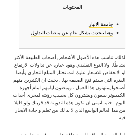
المحتويات
جامعة الانبار
وهنا نتحدث بشكل عام عن منصات التداول
لذلك، تناسب هذه الأصول الأشخاص أصحاب الطبيعة الأكثر
نشاطًا. اولا النوع التقليدي وهوه عباره عن تداولات الارتفاع
او الانخفاض للاسعار عليك انت تختار المبلغ التجاري وأيضا
الفتره التي سيتم فتح الصفقه بها. ، بحيث ان الكثيرين منهم
أصبحوا يمتهنون هذا العمل ، ويمضون ايامهم امام أجهزة
الكمبيوتر يبيعون ويشترون كل بحسب رؤيته لمجرى أحداث
اليوم . ختما اتمنى ان تكون هذه التدوينة قد قربتك ولو قليلا
من هذا العالم الواسع الذي لا بد لك من تعلم واجادة الابحار
فيه .
اما بالنسبة للمواقع المستضافة على سيرفرات خارجية