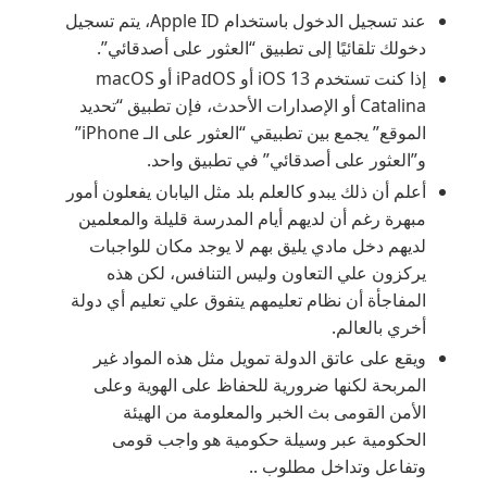
عند تسجيل الدخول باستخدام Apple ID، يتم تسجيل
دخولك تلقائيًا إلى تطبيق “العثور على أصدقائي”.
إذا كنت تستخدم iOS 13 أو iPadOS أو macOS
Catalina أو الإصدارات الأحدث، فإن تطبيق “تحديد
الموقع” يجمع بين تطبيقي “العثور على الـ iPhone”
و”العثور على أصدقائي” في تطبيق واحد.
أعلم أن ذلك يبدو كالعلم بلد مثل اليابان يفعلون أمور
مبهرة رغم أن لديهم أيام المدرسة قليلة والمعلمين
لديهم دخل مادي يليق بهم لا يوجد مكان للواجبات
يركزون علي التعاون وليس التنافس، لكن هذه
المفاجأة أن نظام تعليمهم يتفوق علي تعليم أي دولة
أخري بالعالم.
ويقع على عاتق الدولة تمويل مثل هذه المواد غير
المربحة لكنها ضرورية للحفاظ على الهوية وعلى
الأمن القومى بث الخبر والمعلومة من الهيئة
الحكومية عبر وسيلة حكومية هو واجب قومى
وتفاعل وتداخل مطلوب ..