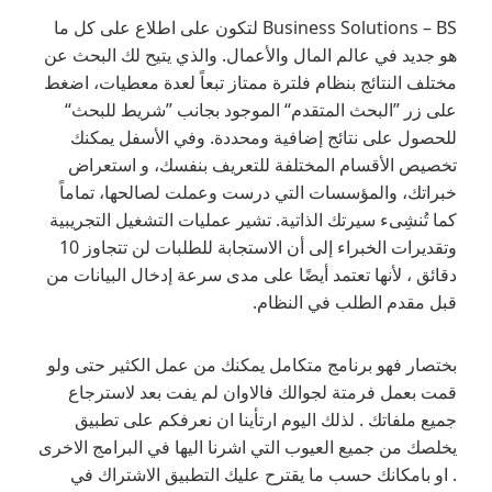
Business Solutions – BS لتكون على اطلاع على كل ما
هو جديد في عالم المال والأعمال. والذي يتيح لك البحث عن
مختلف النتائج بنظام فلترة ممتاز تبعاً لعدة معطيات، اضغط
على زر ”البحث المتقدم“ الموجود بجانب ”شريط للبحث“
للحصول على نتائج إضافية ومحددة. وفي الأسفل يمكنك
تخصيص الأقسام المختلفة للتعريف بنفسك، و استعراض
خبراتك، والمؤسسات التي درست وعملت لصالحها، تماماً
كما تُنشِىء سيرتك الذاتية. تشير عمليات التشغيل التجريبية
وتقديرات الخبراء إلى أن الاستجابة للطلبات لن تتجاوز 10
دقائق ، لأنها تعتمد أيضًا على مدى سرعة إدخال البيانات من
قبل مقدم الطلب في النظام.
بختصار فهو برنامج متكامل يمكنك من عمل الكثير حتى ولو
قمت بعمل فرمتة لجوالك فالاوان لم يفت بعد لاسترجاع
جميع ملفاتك . لذلك اليوم ارتأينا ان نعرفكم على تطبيق
يخلصك من جميع العيوب التي اشرنا اليها في البرامج الاخرى
. او بامكانك حسب ما يقترح عليك التطبيق الاشتراك في