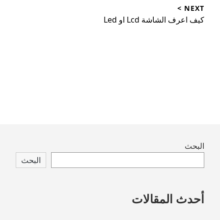
post:
NEXT >
Next
كيف اعرف الشاشة Lcd او Led
post:
Skip
البحث
to
البحث
footer
أحدث المقالات