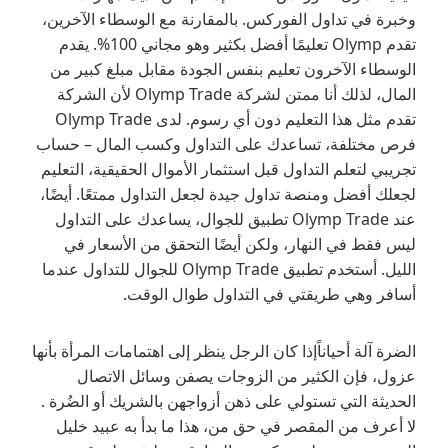
وخبرة في تداول الفوركس. بالمقارنة مع الوسطاء الآخرين،
تقدم Olymp تعليمًا أفضل بكثير وهو مجاني 100%. يقدم
الوسطاء الآخرون تعليم بنفس الجودة مقابل مبلغ كبير من
المال، لذلك أنا ممتن لشركة Olymp Trade لأن الشركة
تقدم مثل هذا التعليم دون أي رسوم. لدى Olymp Trade
فرص مختلفة، تساعدك على التداول وكسب المال – حساب
تجريبي لتعلم التداول قبل استثمار الأموال الحقيقية، التعليم
لجعلك أفضل ومنصة تداول جيدة لجعل التداول ممتعًا. أيضًا،
عند Olymp Trade تطبيق للجوال، يساعدك على التداول
ليس فقط في النهار، ولكن أيضًا التحقق من الأسعار في
الليل. أستخدم تطبيق Olymp Trade للجوال للتداول عندما
أسافر وهي طريقتي في التداول طوال الوقت.
الضرة آلة أحياناًإذا كان الرجل ينظر إلى اهتمامات المرأة بأنها
عزول، فإن الكثير من الزوجات يصفن وسائل الاتصال
الحديثة التي تستولي على ذهن أزواجهن بالشريك أو الضُرة .
لا أعرف من المقصر في حق من، هذا ما بدأ به عبيد خليل