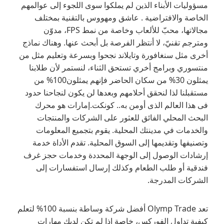
مسؤوليات الأبناء الذين لم يملكوا سوى اللجوء إلى عوالمهم
الخاصة والافتراضية . عاشق ومهووس بالتقنية بمختلف
مجالاتها، محبّ للألعاب وخاصة من نمط FPS، مدوّن
ومترجم تقنيّ، لا أنتظر الفرصة بل أبحث عنها. وهناك نماذج
أخرى مثل سنغافورة وتايلاند نجحوا وبسرعة وتعليم مثل من
منتسوري وبرامج أخري تستحق الثناء، لنستمر لأن طلابنا
يمثلون 30% من سكان الحاضر فإنهم يمثلون100% من
مستقبلنا لذا لنحقق أحلامهم وبعدها لن يكون لنجاحنا حدود
فى هذا العالم الذى أومن به.. كونكت.إمارات هو محرك
البحث المحلي الفائق للعثور على الشركات والمنتجات
والخدمات في مدينتك المحلية. يقوم بتجميع المعلومات
وتصنيفها وتقديمها إلى السوق المحلية. تقدم الأداة خدمة
إرشادات الوصول إلى الوجهة المحددة وخدمات حجز غرف
فندقية أو طلب الطعام وكذلك إرسال استفسارات إلى
الشركات المدرجة.
تعد Olymp Trade أفضل شركة وساطة بنسبة 100% لتعلم
كيفية تداول الفوركس، خاصة إذا لم تكن لديك مهارات