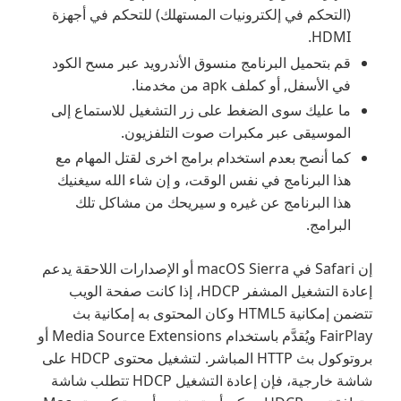
(التحكم في إلكترونيات المستهلك) للتحكم في أجهزة
HDMI.
قم بتحميل البرنامج منسوق الأندرويد عبر مسح الكود
في الأسفل, أو كملف apk من مخدمنا.
ما عليك سوى الضغط على زر التشغيل للاستماع إلى
الموسيقى عبر مكبرات صوت التلفزيون.
كما أنصح بعدم استخدام برامج اخرى لقتل المهام مع
هذا البرنامج في نفس الوقت، و إن شاء الله سيغنيك
هذا البرنامج عن غيره و سيريحك من مشاكل تلك
البرامج.
إن Safari في macOS Sierra أو الإصدارات اللاحقة يدعم
إعادة التشغيل المشفر HDCP، إذا كانت صفحة الويب
تتضمن إمكانية HTML5 وكان المحتوى به إمكانية بث
FairPlay ويُقدَّم باستخدام Media Source Extensions أو
بروتوكول بث HTTP المباشر. لتشغيل محتوى HDCP على
شاشة خارجية، فإن إعادة التشغيل HDCP تتطلب شاشة