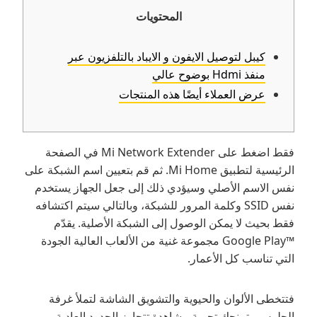
المحتويات
كيبل لتوصيل الايفون و الايباد بالتلفزيون عبر
منفذ Hdmi بوضوح عالي
عرض العملاء أيضًا هذه المنتجات
فقط اضغط على Mi Network Extender في الصفحة
الرئيسية لتطبيق Mi Home. ثم قم بتعيين اسم الشبكة على
نفس الاسم الأصلي وسيؤدي ذلك إلى جعل الجهاز يستخدم
نفس SSID وكلمة المرور للشبكة، وبالتالي سيتم اكتشافه
فقط بحيث لا يمكن الوصول إلى الشبكة الأصلية. يقدّم
Google Play™‎ مجموعة غنية من الألعاب العالية الجودة
التي تناسب كل الأعمار.
فتتخطى الألوان والحيوية والتشويق الشاشة لتملأ غرفة
الجلوس وتمنحك تجربة مشاهدة تتجاوز الحدود العادية