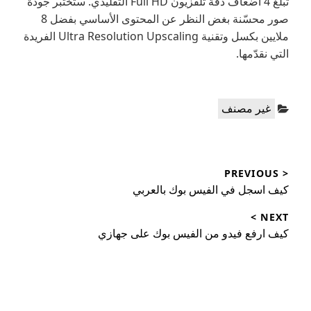
تبلغ 4 أضعاف دقة تلفزيون Full HD التقليدي. ستختبر جودة
صور محسّنة بغض النظر عن المحتوى الأساسي بفضل 8
ملايين بكسل وتقنية Ultra Resolution Upscaling الفريدة
التي نقدّمها.
Categories:
غير مصنف
تصفّح
< PREVIOUS
المقالات
Previous
كيف اسجل في الفيس بوك بالعربي
post:
NEXT >
Next
كيف ارفع فيدو من الفيس بوك على جهازي
post: