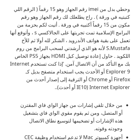
وحطي بدل من imei رقم الجهاز وهو 15 رقماً ( الرقم اللي
كتبتيه في ورقة ) . راح يطلعلك لك رقم الجهاز وهو رقم
مكون من 15 رقماً أكتبيه في ورقة . أتيت لكم بحزمة من
البرامج الإسلامية تمت تجربتها على الجالاكسي s ، وأتوقع أنها
تعمل على بقية هواتف الأندرويد ، الشكر لله أولا ثم للأخ
S.Mustafa لأنه هو الذي أرشدني لسحب البرامج من روم
اللكويد . حاول إعادة توصيل كبل HDMI بجهاز PS5 الخاص
بك مع التأكد من أن الاتصال آمن. ‘إذا كنت تستخدم Internet
Explorer 9 أو الأحدث يجب استخدام متصفح بديل كـ
Firefox أو Chrome أو الترقية إلى إصدار أحدث من
Internet Explorer (IE10 أو أحدث)..
من خلال تلقي إشارات من جهاز الواي فاي المقترن
أو المتصل، ومن ثم يقوم مقوي الواي فاي بتشغيل
هذه الإشارات أو تضخيمها لتوسيع نطاق الاتصال
وجودته وقوته.
أجهزة كمبيوتر Mac لا تدعم استخدام وظيفة CEC