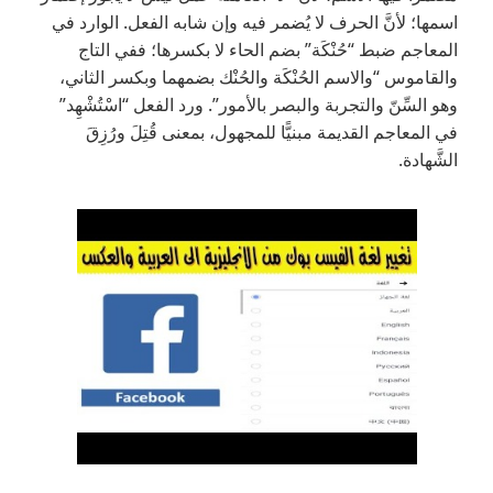
اسمها؛ لأنَّ الحرف لا يُضمر فيه وإن شابه الفعل. الوارد في
المعاجم ضبط “حُنْكَة” بضم الحاء لا بكسرها؛ ففي التاج
والقاموس “والاسم الحُنْكَة والحُنْك بضمهما وبكسر الثاني،
وهو السِّنّ والتجربة والبصر بالأمور”. ورد الفعل “اسْتُشْهِد”
في المعاجم القديمة مبنيًّا للمجهول، بمعنى قُتِلَ ورُزِقَ
الشَّهادة.