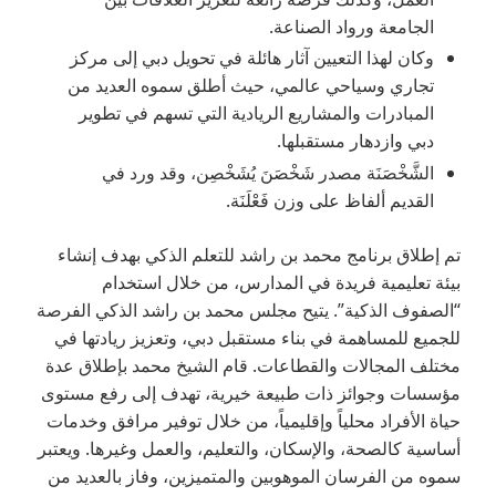
الجامعة ورواد الصناعة.
وكان لهذا التعيين آثار هائلة في تحويل دبي إلى مركز
تجاري وسياحي عالمي، حيث أطلق سموه العديد من
المبادرات والمشاريع الريادية التي تسهم في تطوير
دبي وازدهار مستقبلها.
الشَّخْصَنَة مصدر شَخْصَنَ يُشَخْصِن، وقد ورد في
القديم ألفاظ على وزن فَعْلَنَة.
تم إطلاق برنامج محمد بن راشد للتعلم الذكي بهدف إنشاء
بيئة تعليمية فريدة في المدارس، من خلال استخدام
“الصفوف الذكية”. يتيح مجلس محمد بن راشد الذكي الفرصة
للجميع للمساهمة في بناء مستقبل دبي، وتعزيز ريادتها في
مختلف المجالات والقطاعات. قام الشيخ محمد بإطلاق عدة
مؤسسات وجوائز ذات طبيعة خيرية، تهدف إلى رفع مستوى
حياة الأفراد محلياً وإقليمياً، من خلال توفير مرافق وخدمات
أساسية كالصحة، والإسكان، والتعليم، والعمل وغيرها. ويعتبر
سموه من الفرسان الموهوبين والمتميزين، وفاز بالعديد من