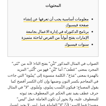
المحتويات
معلومات أساسية يجب أن تعرفها عن إنشاء
صفحة فيسبوك
برنامج الدكتوراه في إدارة الاعمال بجامعة
الإمارات يفتح أبواباً من الفرص لباحثة متميزة
سنوات فيسبوك
الصواب في المثال المذكور “تَثْنِ” بفتح التاء؛ لأنه من “ثَنَى”
المجرد بمعنى “عَطَفَ”؛ أما “تُثْنِ” فهو من “أَثْنَى” المزيد
بالهمزة بمعنى “مَدَحَ”. الكلمة منسوبة إلى “نِسْوَة” التي جاءت
في المعاجم بكسر النون وضمها وإن كان الكسر أفصح كما
يقول المصباح؛ فيكون النَّسب نِسْوي، ونُسْوي. “لا” في المثال
حرف عطف يفيد نفي الحكم عن المعطوف بعد ثبوته
للمعطوف عليه، ولا يجوز أن تكون العاملة عمل “ليس”
مضمرًا فيها الاسم؛ لأنَّ “لا” العاملة عمل ليس لا يجوز إضمار