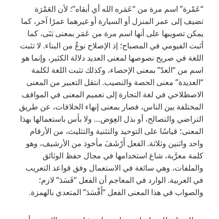
“عَمْرة” اسم مرة من “عَمَره الله أي أبقاه”؛ لأن العَمْرَة
تضيف إلى عمر المنزل أو السيارة أو غيرهما عمرًا آخر، كما
يمكن تصويبها على أنها اسم مرة من عَمَر بمعنى بَنَى، كما
أثبت الفيومي في المصباح؛ إذ الإصلاح نوعٌ من البناء. لا تثبت
اللغة في صريح نصوصها لمعنى العديد دلالة الكثير، وإنما هو
اسم من “العدّ” بمعنى الإحصاء، وكذلك تثبت اللغة لكلمة
“العديدة” معنى الحصة والنصيب. انتقل التعبير من المعنى
الاصطلاحي في لغة التجارة إلى تعميم المعنى في المواقف
المختلفة بين الناس، فصار بمعنى إنهاء الخلافات، عن طريق
التراضي والتصالح، أو بذل العِوَض… ولا بأس باستعمالها بهذا
المعنى؛ قياسًا على التوحيد والتثنية والتثليث، من الأرقام
واحد واثنين وثلاثة. الفعل أَرْشَفَ مأخوذ من الأرشيف، وهو
كلمة معرَّبة، شاع استخدامها في مجال حفظ الوثائق
والملفات، وهي سائغة في الاستعمال وفق قواعد التعريب
في العربية. الوارد في المعاجم أن الفعل “فَسَدَ” لازم؛
والصواب في هذا المعنى الفعل “أَفْسَدَ” المتعدي بالهمزة.