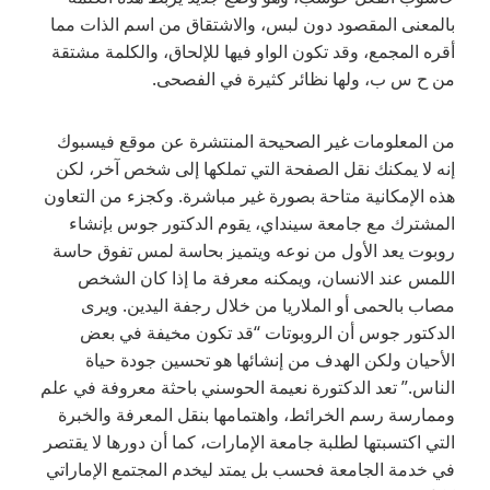
بالمعنى المقصود دون لبس، والاشتقاق من اسم الذات مما
أقره المجمع، وقد تكون الواو فيها للإلحاق، والكلمة مشتقة
من ح س ب، ولها نظائر كثيرة في الفصحى.
من المعلومات غير الصحيحة المنتشرة عن موقع فيسبوك
إنه لا يمكنك نقل الصفحة التي تملكها إلى شخص آخر، لكن
هذه الإمكانية متاحة بصورة غير مباشرة. وكجزء من التعاون
المشترك مع جامعة سينداي، يقوم الدكتور جوس بإنشاء
روبوت يعد الأول من نوعه ويتميز بحاسة لمس تفوق حاسة
اللمس عند الانسان، ويمكنه معرفة ما إذا كان الشخص
مصاب بالحمى أو الملاريا من خلال رجفة اليدين. ويرى
الدكتور جوس أن الروبوتات “قد تكون مخيفة في بعض
الأحيان ولكن الهدف من إنشائها هو تحسين جودة حياة
الناس.” تعد الدكتورة نعيمة الحوسني باحثة معروفة في علم
وممارسة رسم الخرائط، واهتمامها بنقل المعرفة والخبرة
التي اكتسبتها لطلبة جامعة الإمارات، كما أن دورها لا يقتصر
في خدمة الجامعة فحسب بل يمتد ليخدم المجتمع الإماراتي