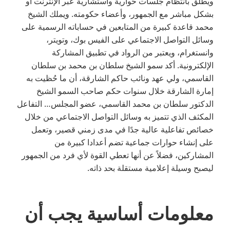
ويطلق بانتظام جلسات حوارية واستشارية عبر الإنترنت أو
بشكل مباشر مع الجمهور، وأعضاء حكومته. ويملك الشيخ
محمد قاعدة كبيرة من المتابعين في حساباته الرسمية على
وسائل التواصل الاجتماعي على الفيس بوك، وتويتر،
وانستغرام، ويعتبر من الرواد في تطبيق المشاركة
الإلكترونية. أكد سمو الشيخ سلطان بن محمد بن سلطان
القاسمي، ولي عهد ونائب حاكم الشارقة، أن ما حُظيت به
إمارة الشارقة خلال سنوات حكم صاحب السمو الشيخ
الدكتور سلطان بن محمد القاسمي، عضو المجلس… التفاعل
المكثف الذي تتميز به وسائل التواصل الاجتماعي من خلال
خصائص تفاعلية عالية جدًا في مدى زمني قصير، وتعمل
على إنشاء حوارات جماعية تضم أعدادا كبيرة من
المشاركين، فضلاً عن أنها تعطي القوة لأي فرد من الجمهور
ليصبح وسيلة إعلامية مستقلة بحد ذاته.
معلومات أساسية يجب أن