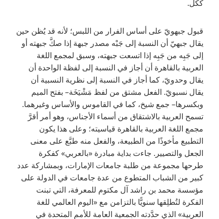
ككل.
قبول جبهويّ على أساس الفرار من اللبس؛ لأنه قد يُظن حين
يقال جبهيّ أن النسبة إلى جَبْه مصدر جبهة إذا صكَّ جبهته أو
إلى جَبِه من جَبِه إذا اتسعت جبهته، وسبق لمجمع اللغة
العربية بالقاهرة أن أجاز في النسبة إلى لفظة الواحدة أن
يقال وحدويّ، كما أجاز في النسبة إلى نظرية النسبية أن
يقال نسبويّ. الفعل مشتق من لفظ مَشْيَخَة– بفتح الميم
وبكسرها– جمع شيخ، كما في القاموس والأساس وغيرهما.
تسمح العربية بالاشتقاق من أسماء الأجناس، وهو أمر أقرَّ
مجمع اللغة العربية بالقاهرة قياسيته؛ وعلى هذا يكون
التطبيع مأخوذًا من الطبيعة، والفعل منه طبَّع على معنى
الجعل والتصيير. جاءت بداية مبادرة «بالعربي» كفكرة
طرحها مجموعة من طلبة جامعات الإمارات، وبمشاركة عدد
كبير من الشباب المتطوع من عدة جامعات في الدولة على
مؤسسة محمد بن راشد آل مكتوم للمعرفة، التي تبنت
الفكرة لتُطلِقها سنويًّا بالتزامن مع «اليوم العالمي للغة
العربية» الذي حدَّدته الجمعية العامة للأمم المتحدة في