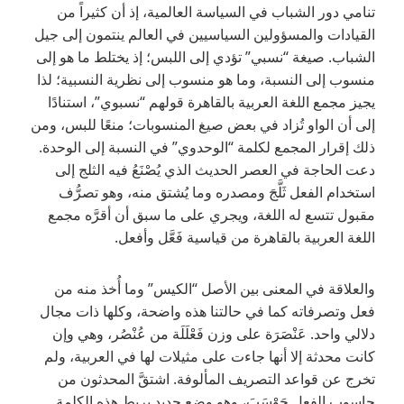
تنامي دور الشباب في السياسة العالمية، إذ أن كثيراً من
القيادات والمسؤولين السياسيين في العالم ينتمون إلى جيل
الشباب. صيغة “نسبي” تؤدي إلى اللبس؛ إذ يختلط ما هو إلى
منسوب إلى النسبة، وما هو منسوب إلى نظرية النسبية؛ لذا
يجيز مجمع اللغة العربية بالقاهرة قولهم “نسبوي”، استنادًا
إلى أن الواو تُزاد في بعض صيغ المنسوبات؛ منعًا للبس، ومن
ذلك إقرار المجمع لكلمة “الوحدوي” في النسبة إلى الوحدة.
دعت الحاجة في العصر الحديث الذي يُصْنَعُ فيه الثلج إلى
استخدام الفعل ثَلَّجَ ومصدره وما يُشتق منه، وهو تصرُّف
مقبول تتسع له اللغة، ويجري على ما سبق أن أقرَّه مجمع
اللغة العربية بالقاهرة من قياسية فَعَّل وأفعل.
والعلاقة في المعنى بين الأصل “الكيس” وما أُخذ منه من
فعل وتصرفاته كما في حالتنا هذه واضحة، وكلها ذات مجال
دلالي واحد. عَنْصَرَة على وزن فَعْلَلَة من عُنْصُر، وهي وإن
كانت محدثة إلا أنها جاءت على مثيلات لها في العربية، ولم
تخرج عن قواعد التصريف المألوفة. اشتقَّ المحدثون من
حاسوب الفعل حَوْسَبَ، وهو وضع جديد يربط هذه الكلمة