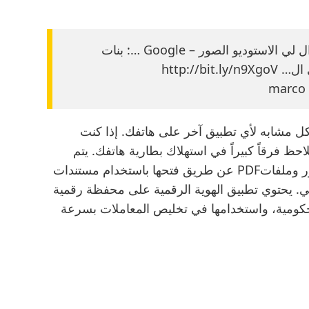
بنات تكفون كيف احمل صور من جوجل جوال لي الاستوديو الصور – Google …: بنات
http://
ل مشابه لأي تطبيق آخر على هاتفك. إذا كنت
ظ فرقاً كبيراً في استهلاك بطارية هاتفك. يتم
التعرف البصري على الحروف في ملفات الصور وملفاتPDF عن طريق فتحها باستخدام مستندات
لقائي. يحتوي تطبيق الهوية الرقمية على محفظة رقمية
لحكومية، واستخدامها في تخليص المعاملات بسرعة