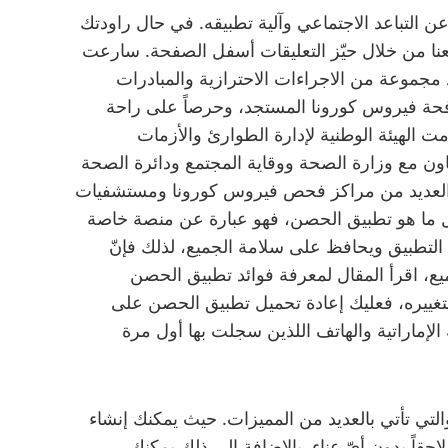
 التباعد الاجتماعي وآلية تطبيقه. في حال راودتك
ا من خلال حيّز التعليقات أسفل الصفحة. سارعت
ذ مجموعة من الاجراءات الاحترازية والمبادرات
كافحة فيروس كورونا المستجد، وحرصاً على راحة
 الهيئة الوطنية لإدارة الطوارئ والأزمات
اون مع وزارة الصحة ووقاية المجتمع ودائرة الصحة
ء العديد من مراكز فحص فيروس كورونا ومستشفيات
ل ما هو تطبيق الحصن، فهو عبارة عن منصة خاصة
التطبيق ويحافظ على سلامة الجميع، لذلك فإنّ
يع، اقرأ المقال لمعرفة فوائد تطبيق الحصن
غييره، فعليك إعادة تحميل تطبيق الحصن على
لإماراتية والهاتف اللذين سجلت بها أول مرة
 والتي تأتي بالعديد من المميزات. حيث يمكنك إنشاء
احقاً بدون أيّ عناء. بالإضافة إلى ذلك يمكنك