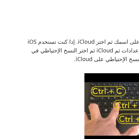
للقيام بذلك قم بالذهاب إلى الإعدادات ثم انقر على اسمك ثم اختر iCloud. إذا كنت تستخدم iOS
10.2 أو الأنظمة الأقدم فيمكنك الضغط على الإعدادات ثم iCloud ثم اختر النسخ الإحتياطي في