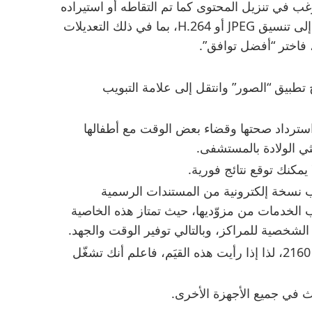
ب في تنزيل المحتوى كما تم التقاطه أو استيراده
في الأصل، فاختر “الأصل غير المعدّل”. بالنسبة إلى تنسيق JPEG أو H.264، بما في ذلك التعديلات
i أو iPad أو iPod touch، افتح تطبيق “الصور” وانتقل إلى علامة التبويب
ن استرداد صحتها وقضاء بعض الوقت مع أطفالها
ثي الولادة بالمستشفى.
يمكنك توقع نتائج فورية.
لب نسخة إلكترونية من المستندات الرسمية
 الخدمات من مزوّديها، حيث تمتاز هذه الخاصية
الشخصية للمراكز، وبالتالي توفير الوقت والجهد.
يتميّز عادةً فيديو بدقة 4K بدقةٍ تبلغ 3840 x‏ 2160، لذا إذا رأيت هذه القيَم، فاعلم أنك تشغّل
 في جميع الأجهزة الأخرى.