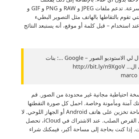
استخدام الأداة لنقل بياناتك من جهاز إلى آخر بسرعة. تدعم ملفات JPEG و RAW و PNG و GIF و
ميزة التي تقوم بالتقاطها بالهاتف مثل التصوير البطيء
الصور المتحركة. عند استخدام – قبل كلمة أو موقع، أنه يستبعد النتائج
بنات تكفون كيف احمل صور من جوجل جوال لي الاستوديو الصور – Google …: بنات
http://
نسخة احتياطية مجانية غير محدودة من الصور. قم
ياتك آمنة ومأمونة وخاصة. احمل كل صورة التقطتها
في جيبك أو على جهازك اللوحي دون شغل مساحة تخزين على هاتف Android أو الجهاز اللوحي. لا
تخاطر بفقدان الصور إذا فقدت هاتفك أو تعطل القرص الصلب. عند الاشتراك في iCloud، تحصل
 سعة تخزين مجانية قدرها 5 غيغابايت. إذا كنت بحاجة إلى مساحة أكبر، فيمكنك شراء