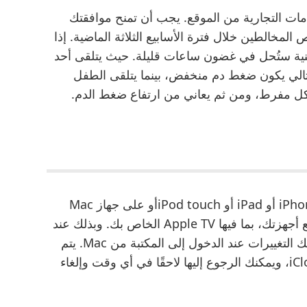
مات التجارية من الموقع. يجب أن تمنح موافقتك
المخالطين خلال فترة الأسابيع الثلاثة الماضية. إذا
قنية ستُحل في غضون ساعات قليلة. حيث يتلقى أحد
التالي يكون ضغط دم منخفض، بينما يتلقى الطفل
بشكل مفرط، ومن ثم يعاني من ارتفاع ضغط الدم.
عند إجراءالتعديلات في تطبيق “الصور” على iPhone أو iPad أو iPod touchأو على جهاز Mac
الخاص بك، يتم تحديث الصورة تلقائيًا على جميع أجهزتك، بما فيها Apple TV الخاص بك. وبذلك عند
اقتصاص صورة أو تحسينها من iPhone تظهر لك التغييرات عند الدخول إلى المكتبة من Mac. يتم
تخزين الصور ومقاطع الفيديو الأصلية على iCloud، ويمكنك الرجوع إليها لاحقًا في أي وقت وإلغاء