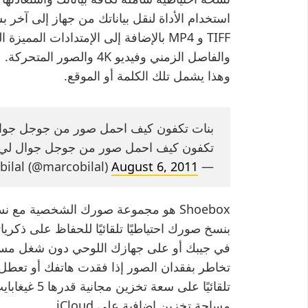
TIFF و MP4 بالإضافة إلى الإمتدادات الم
والفاصل الزمني وفيديو 4K و
وهذا يشمل تلك الكلمة أو الموقع.
تكفون كيف احمل صور من جوجل جوال لي ال… bit.ly/n9XgoV
August 6, 2011
— marco bilal (@marcobilal)
Shoebox هو مجموعة صورك الشخصية مع 
بنسخ صورك احتياطيًا تلقائيًا للحفاظ على ذكر
تلقائيًا على
مساحة تخزين إضافية على iCloud.