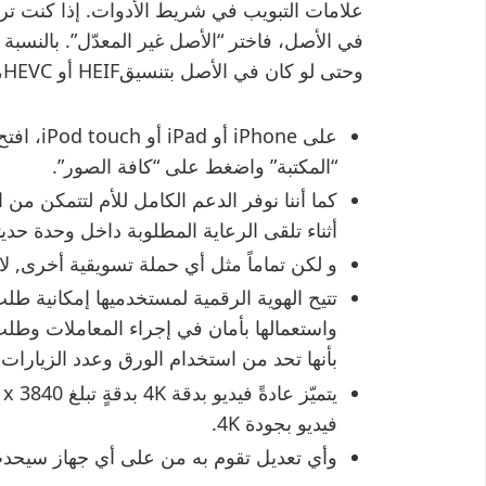
علامات التبويب في شريط الأدوات. إذا كنت ترغ
وحتى لو كان في الأصل بتنسيقHEIF أو HEVC، فاختر “أفضل توافق”.
على Phone
“المكتبة” واضغط على “كافة الصور”.
كما أننا نوفر الدعم الكامل للأم لتتمكن م
أثناء تلقى الرعاية المطلوبة داخل وحدة حدي
و لكن تماماً مثل أي حملة تسويقية أخرى, لا 
تتيح الهوية الرقمية لمستخدميها إمكانية ط
واستعمالها بأمان في إجراء المعاملات وطلب
بأنها تحد من استخدام الورق وعدد الزيارات 
فيديو بجودة 4K.
وأي تعديل تقوم به من على أي جهاز سيحدث