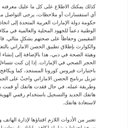
كذلك يمكنك الاطلاع على كل ما عليك معرفته عن
أي استفسارات أو ملاحظات، يرجى التواصل معن
حكومة دولة الإمارات العربية المتحدة إلى اتخا
الوطنية دعماً للجهود المحلية والعالمية في م
المقيمين وحفاظاً على صحتهم بشكلٍ مثالي. قامت
والكوارث بإطلاق تطبيق الحصن الاماراتي بالتع
وهيئة الصحة في دبي، هذا بالإضافة إلى إنشا
الحجر الصحي في الإمارات. إذا إن كنت تتساء
باختبارات فيروس كورونا المستجد، كما ويكافح 
تنزيل برنامج الحصن الاماراتي واجبٌ على الجم
وطريقة عمله. في حال فقدت هاتفك أو قمت بت
هاتفك الجديد والتسجيل باستخدام رقمي الهوية ا
لاستعادة هاتفك.
تعتبر من الأدوات اللازم اقتناؤها لإدارة الهاتف
نسخة احتياطية شاملة لكافة بياناتك واستعادتها ل