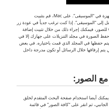
يمكنك العثور على هذه الملفات في معظم الأجهزة في “الموسيقى”. على Mac، قم بتثبيت
Andro، وافتحه، ثم انتقل إلى “الموسيقى”. إذا كنت ترغب جدياً في عودة زر
“عرض الصورة” مرة أخرى على موقع Google للصور، فيمكنك إجراء ذلك من خلال تثبيت إضافة
 حفظ الصورة في مجلد التنزيلات على جهازك إلا في
تم حفظها في المجلد الذي قمت باختياره. في بعض
نحتاج إلى تنزيل الصور من Gmail والتي يتم إرفاقها خلال الرسائل أو تكون مدرجة داخل
ع الصور:
كنك أيضا استخدام صفحة البحث المتقدم لخلق
لجانبي، ثم انقر على “كافة الصور” في قائمة