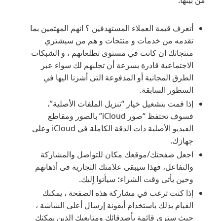
أتعرف قيمة العملاء المستهدفين ؟ انهم المهتمين بما
تقدمه من خدمات و منتجات و هم من سيشتري
منتجاتك ان كانت في مستوى تطلعاتهم ، و الشبكات
الاجتماعية قادرة بسرعة أن تجلبهم لك سواء عبر
الطرق المجانية أو المدفوعة التي أشرنا اليها في
السطور السابقة.
إذا قمت بتشغيل خيار “تنزيل الملفات الأصلية”،
فسوف تحتفظ “صور iCloud” بالصور ومقاطع
الفيديو الأصلية ذات الدقة الكاملة في iCloud وعلى
جهازك.
اجعل صفحتك/موقعك مكان للتواصل والمشاركة
والتفاعل، فهذا سيبقى علامتك التجارية فى أذهانهم
وحين يأتى وقت الشراء؛ سيأتوا اٍليك.
إذا كنت ترغب في مشاركة هذه الصفحة ، يمكنك
القيام بذلك باستخدام أيقونة إرسال أعلى الشاشة ،
حيث سترى قائمة بأصدقائك ومتابعيك الذين يمكنك