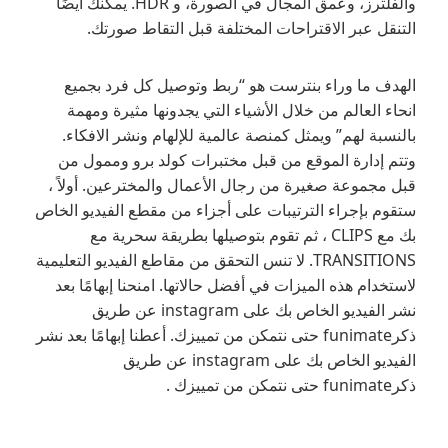
والفلترز، وعمق المجال في الصورة، و HDR. يمكنك أيضًا
التنقل عبر الاقتراحات المختلفة قبل التقاط صورتك.
الهدف ما وراء بنترست هو “ربط وتوصيل كل فرد بجميع
انحاء العالم من خلال الأشياء التي يجدونها مثيرة ومهمة
بالنسبة لهم” ويمثل كمنصة عالمية للإلهام ونشر الافكاء.
وتتم إدارة الموقع من قبل مختبرات كولد برو وممول من
قبل مجموعة صغيرة من رجال الأعمال والمخترعين. أولاً ،
ستقوم بإجراء الترتيبات على أجزاء من مقطع الفيديو الخاص
بك مع CLIPS ، ثم تقوم بتوصيلها بطريقة سحرية مع
TRANSITIONS. لا تنس التحقق من مقاطع الفيديو التعليمية
لاستخدام هذه الميزات في أفضل حالاتها. امنحنا إبهامًا بعد
نشر الفيديو الخاص بك على instagram عن طريق
ذكرfunimate حتى نتمكن من تمييزك. أعطنا إبهامًا بعد نشر
الفيديو الخاص بك على instagram عن طريق
ذكرfunimate حتى نتمكن من تمييزك .