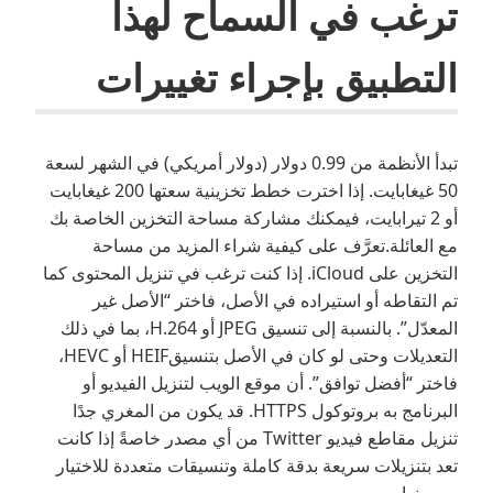
ترغب في السماح لهذا
التطبيق بإجراء تغييرات
تبدأ الأنظمة من 0.99 دولار (دولار أمريكي) في الشهر لسعة
50 غيغابايت. إذا اخترت خطط تخزينية سعتها 200 غيغابايت
أو 2 تيرابايت، فيمكنك مشاركة مساحة التخزين الخاصة بك
مع العائلة.تعرَّف على كيفية شراء المزيد من مساحة
التخزين على iCloud. إذا كنت ترغب في تنزيل المحتوى كما
تم التقاطه أو استيراده في الأصل، فاختر “الأصل غير
المعدّل”. بالنسبة إلى تنسيق JPEG أو H.264، بما في ذلك
التعديلات وحتى لو كان في الأصل بتنسيقHEIF أو HEVC،
فاختر “أفضل توافق”. أن موقع الويب لتنزيل الفيديو أو
البرنامج به بروتوكول HTTPS. قد يكون من المغري جدًا
تنزيل مقاطع فيديو Twitter من أي مصدر خاصةً إذا كانت
تعد بتنزيلات سريعة بدقة كاملة وتنسيقات متعددة للاختيار
من بينها.