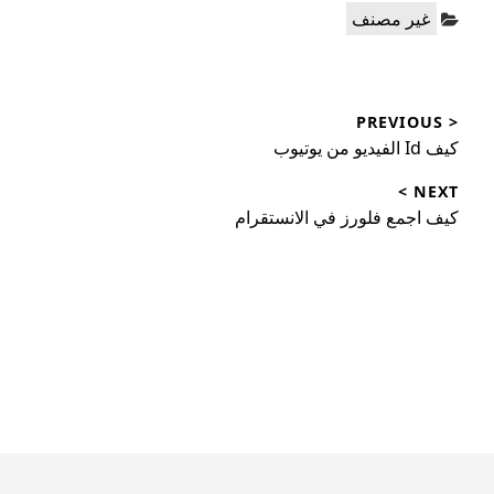
Categories:
غير مصنف
تصفّح
< PREVIOUS
المقالات
Previous
كيف Id الفيديو من يوتيوب
post:
NEXT >
Next
كيف اجمع فلورز في الانستقرام
post: