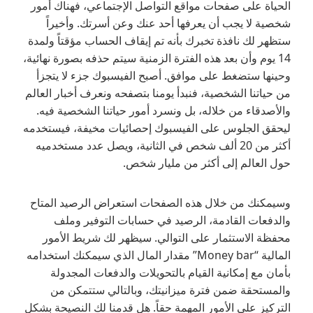
الحياة على صفحات مواقع التواصل الإجتماعي، فهناك أمور
شخصية لا يجب أن يعرفها أحد عنك وعن أسرتك. وأخيراً
ستظهر لك نافذة تخبرك بأنه تم إيقاف الحساب مؤقتاً ولمدة
14 يوم وأن بعد هذه الفترة الزمنية سيتم حذفه بصورة نهائية،
وحينها ستضغط على موافق. أصبح الفيسبوك جزء لا يتجزأ
من حياتنا الشخصية، فنبدأ يومنا بتصفحه ونعرف أخبار العالم
والأصدقاء من خلاله، بل ونسرد أمور حياتنا الشخصية فيه.
ليحقق الجلوس على الفيسبوك إحصائيات مخيفة، فيستخدمه
أكثر من 20 ألف شخص في الثانية، ويصل عدد مستخدميه
حول العالم إلى أكثر من مليار شخص.
وسيمكنك من خلال هذه الصفحات استعراض الرصيد المتاح
والدفعات القادمة، الرصيد في حسابات التوفير وملف
محفظة الاستثمار على التوالي. سيظهر لك شريط الأمور
المالية “Money bar” مقدار المال الذي سيمكنك استخدامه
بأمان مع إمكانية القيام بالتحويلات والدفعات المجدولة
والمستحقة ضمن فترة ميزانيتك، وبالتالي ستتمكن من
التركيز على الأمور المهمة حقاً. هل قدمنا لك النصيحة بشكل