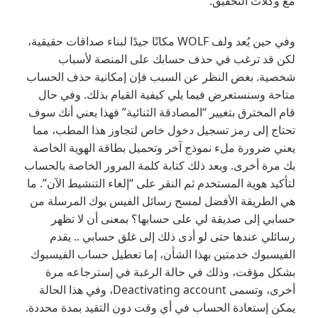
مع وكلات التحقيق.
وفي حين يُعد ولف WOLF مكانًا جيدًا لبناء صداقات حقيقية،
لكن قد ترغب في حذف حسابك على المنصة لأسباب
شخصية. بغض النظر عن السبب فإن إمكانية حذف الحساب
متاحة وسنستعرض فيما يلي كيفية القيام بذلك. وفي حال
قام المخترق بتغيير “المصادقة الثنائية” فهذا يعني أنك سوف
تحتاج إلى رمز تسجيل دخول خاص لتجاوز هذا المطب، مما
يعني ضرورة ملء نموذج آخر وتحميل بطاقة الهوية الخاصة
بك مرة أخرى. وبعد ذلك كتابة كلمة المرور الخاصة بالحساب
لتأكيد هوية المستخدم ثم النقر على “إلغاء التنشيط الآن”. ما
هي الطريقة الأفضل لمسح رسائل الفيس بوك المرسلة من
حسابي إلى صديقة لي على حسابها؟ بمعنى أن لا تظهر
رسائلي عندها حتى لو أدى ذلك إلى غلق حسابي .. يقدم
الفيسبوك خدمتين بهذا الشأن، إما تعطيل حساب الفيسبوك
بشكل مؤقت، وذلك في حالة الرغبة في إسترجاعه مرة
أخرى، وتسمى Deactivating account، وفي هذا الحالة
يمكن إستعادة الحساب في أي وقت دون التقيد بمدة محددة.