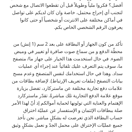
أفضل؟ فكروا ملياً وطويلاً قبل أن تقطعوا الاتصال مع شخص
لتجنب أي إحراج محتمل، خاصة وان كان لديكم على تواصل
في أماكن مختلفة على الانترنت أو شخصياً أو حتى كانوا
يعرفون الرقم الشخصي الخاص بكم.
تأكد من كون الجهاز أو البطاقة على بعد 2 سم (1 إنش) من
محطّة الدفع و من سماع صوت صافرة أو تغيير في وميض
الضوء. في حال استخدمت هذا الخيار على جهاز ما/ متصفح
ما، سوف يتم التعرف عليك تلقائياً عند إجراء أي عمليات
سداد. وهذا في حال استخدامك لنفس المتصفح وعدم مسح
بيانات التصفح (ملفات تعريف الإرتباط). لإضافة بطاقات من
علامات دفع تجارية مختلفة عن ماستركارد، تفضل بزيارة
موقع علامة الدفع التجارية تلك مباشرةً. تقدّر ماستركارد
الإهتمام والعناية التي تولونها لحماية أموالكم إذ أنّ لهذا الأمر
صلة ببطاقات الإئتمان و الإستفسار عن عمليّة اختراق
حساب البطاقة الذي تعرضت له بشكلٍ مباشر. نحن نأخذ
جميع عمليّات الإختراق على محمل الجدّ و نعمل بشكلٍ وثيق