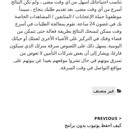
تناسب احتياجاتك أسهل من أي وقت مضى ، ولم تكن النتائج
أسرع من أي وقت مضى. بعد تقديم طلبك بنجاح ، سيبدأ
موظفونا حملة الإعجابات / المتابعين / المشاهدات الخاصة
بك في غضون 24 ساعة. نقوم بمعالجة الطلبات في أسرع
وقت ممكن لنمنحك النتائج بطريقة فعالة حتى تتمكن من
قضاء وقتك في التركيز على الأشياء الأخرى لعملك أو حياتك
اليومية. يسهل ذلك على اللصوص سرقة منزلك الذي سيكون
فارغا، ويشار إلى أن بعض شركات التأمين لا تعوض من
تسرق بيوتهم في حال نشروا موقعهم بعيدا عن بيوتهم على
مواقع التواصل في وقت السرقة.
Categories:
غير مصنف
تصفّح
< PREVIOUS
المقالات
Previous
كيف احفظ يوتيوب بدون برامج