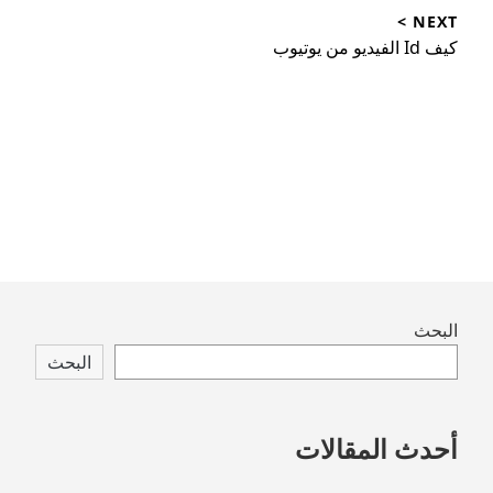
post:
NEXT >
Next
كيف Id الفيديو من يوتيوب
post:
Skip
البحث
to
البحث
footer
أحدث المقالات